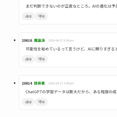
まだ判断できないのが正直なところ。AIの進化は
0
0
20616
異論派
2026-04-27 3:09 pm
可能性を秘めているって言うけど、AIに頼りすぎる
0
0
20614
技術者
2026-04-27 3:09 pm
ChatGPTの学習データは膨大だから、ある程度の
0
0