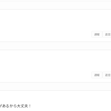
通報
返信
。
通報
返信
があるから大丈夫！