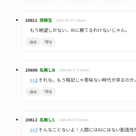
20611
受験生
2026-04-27 3:14 pm
もう絶望しかない。AIに勝てるわけないじゃん。
0
0
20606
名無しB
2026-04-27 3:14 pm
>>1
それな。もう暗記じゃ意味ない時代が来るのか
0
0
20612
名無しC
2026-04-27 3:13 pm
>>7
そんなことないよ！人間にはAIにはない創造性