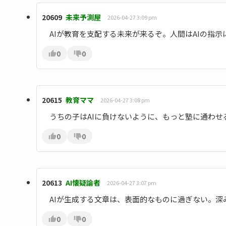
20609
未来予測屋
2026-04-27 3:09 pm
AIが教育を支配する未来が来るぞ。人間はAIの指
0
0
20615
教育ママ
2026-04-27 3:08 pm
うちの子はAIに負けないように、もっと塾に通わせ
0
0
20613
AI懐疑論者
2026-04-27 3:07 pm
AIが生成する文章は、表面的なものに過ぎない。深
0
0