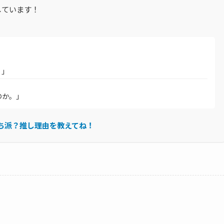
しています！
。」
のか。」
ち派？推し理由を教えてね！