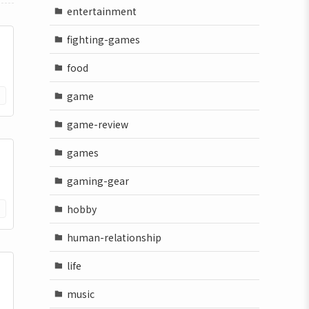
entertainment
fighting-games
food
game
game-review
games
gaming-gear
hobby
human-relationship
life
music