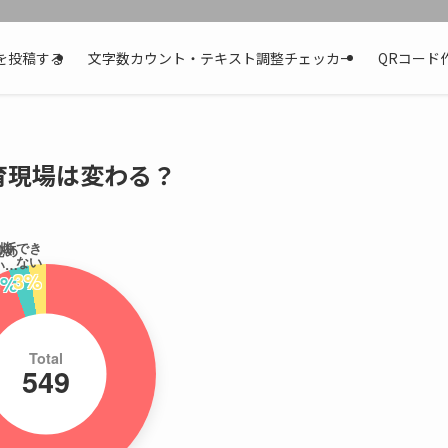
を投稿する
文字数カウント・テキスト調整チェッカー
QRコード
育現場は変わる？
判断でき
秘め
ない
い…
3%
3%
Total
549