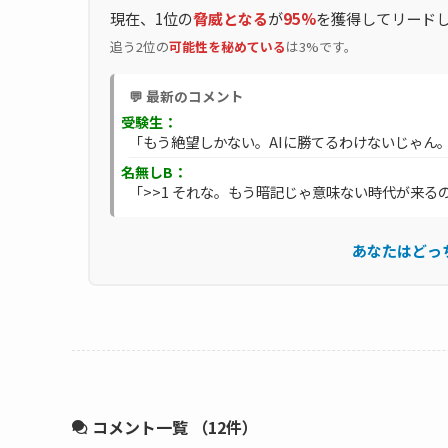
現在、1位の
脅威となる
が
95%
を獲得してリード
追う2位の
可能性を秘めている
は3%です。
💬 最新のコメント
受験生：
「もう絶望しかない。AIに勝てるわけないじゃん
名無しB：
「>>1 それな。もう暗記じゃ意味ない時代が来る
あなたはどっ
コメント一覧
（12件）