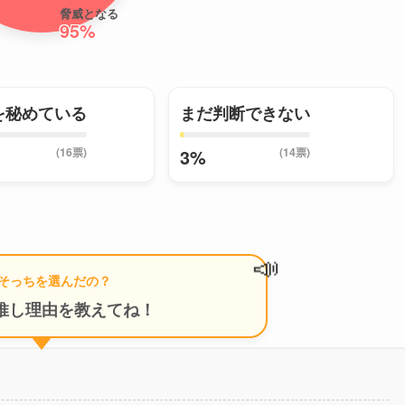
脅威となる
95%
を秘めている
まだ判断できない
(16票)
(14票)
3%
📣
そっちを選んだの？
推し理由を教えてね！