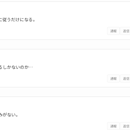
示に従うだけになる。
通報
返信
るしかないのか…
通報
返信
みがない。
通報
返信