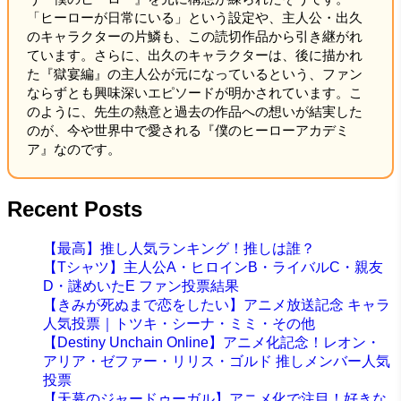
「ヒーローが日常にいる」という設定や、主人公・出久
のキャラクターの片鱗も、この読切作品から引き継がれ
ています。さらに、出久のキャラクターは、後に描かれ
た『獄宴編』の主人公が元になっているという、ファン
ならずとも興味深いエピソードが明かされています。こ
のように、先生の熱意と過去の作品への想いが結実した
のが、今や世界中で愛される『僕のヒーローアカデミ
ア』なのです。
Recent Posts
【最高】推し人気ランキング！推しは誰？
【Tシャツ】主人公A・ヒロインB・ライバルC・親友
D・謎めいたE ファン投票結果
【きみが死ぬまで恋をしたい】アニメ放送記念 キャラ
人気投票｜トツキ・シーナ・ミミ・その他
【Destiny Unchain Online】アニメ化記念！レオン・
アリア・ゼファー・リリス・ゴルド 推しメンバー人気
投票
【天幕のジャードゥーガル】アニメ化で注目！好きな