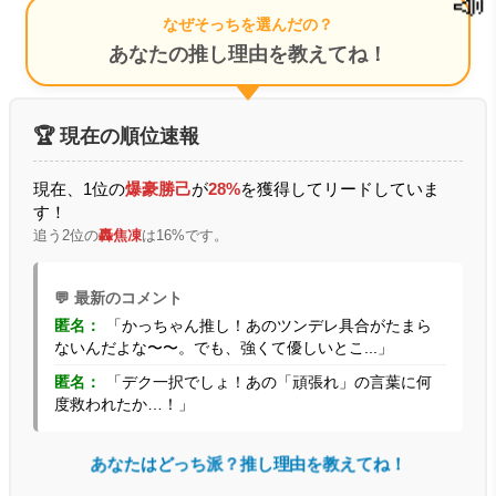
📣
なぜそっちを選んだの？
あなたの推し理由を教えてね！
🏆 現在の順位速報
現在、1位の
爆豪勝己
が
28%
を獲得してリードしていま
す！
追う2位の
轟焦凍
は16%です。
💬 最新のコメント
匿名：
「かっちゃん推し！あのツンデレ具合がたまら
ないんだよな〜〜。でも、強くて優しいとこ...」
匿名：
「デク一択でしょ！あの「頑張れ」の言葉に何
度救われたか…！」
あなたはどっち派？推し理由を教えてね！