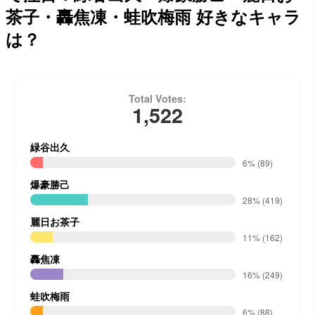
茶子・轟焦凍・蛙吹梅雨 好きなキャラ
は？
Total Votes:
1,522
緑谷出久
6%
(89)
爆豪勝己
28%
(419)
麗日お茶子
11%
(162)
轟焦凍
16%
(249)
蛙吹梅雨
6%
(88)