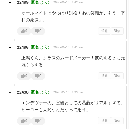
22499
匿名
より:
2026-05-10 11:42 am
オールマイトはやっぱり別格！あの笑顔が、もう「平
和の象徴」。
0
0
通報
返信
22496
匿名
より:
2026-05-10 11:41 am
上鳴くん、クラスのムードメーカー！彼の明るさに元
気もらえる！
0
0
通報
返信
22498
匿名
より:
2026-05-10 11:39 am
エンデヴァーの、父親としての葛藤がリアルすぎて。
ヒーローも人間なんだなって思う。
0
0
通報
返信