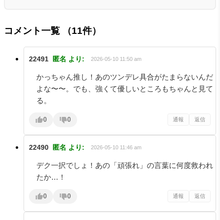
コメント一覧
（11件）
22491
匿名
より:
2026-05-10 11:50 am
かっちゃん推し！あのツンデレ具合がたまらないんだ
よな〜〜。でも、強くて優しいところもちゃんと見て
る。
0
0
通報
返信
22490
匿名
より:
2026-05-10 11:46 am
デク一択でしょ！あの「頑張れ」の言葉に何度救われ
たか…！
0
0
通報
返信