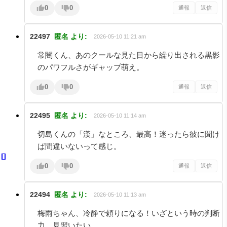
0
0
通報
返信
22497
匿名
より:
2026-05-10 11:21 am
常闇くん、あのクールな見た目から繰り出される黒影
のパワフルさがギャップ萌え。
0
0
通報
返信
22495
匿名
より:
2026-05-10 11:14 am
切島くんの「漢」なところ、最高！迷ったら彼に聞け
ば間違いないって感じ。
0
0
通報
返信
22494
匿名
より:
2026-05-10 11:13 am
梅雨ちゃん、冷静で頼りになる！いざという時の判断
力、見習いたい。