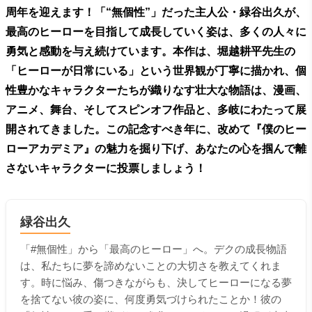
周年を迎えます！「“無個性”」だった主人公・緑谷出久が、
最高のヒーローを目指して成長していく姿は、多くの人々に
勇気と感動を与え続けています。本作は、堀越耕平先生の
「ヒーローが日常にいる」という世界観が丁寧に描かれ、個
性豊かなキャラクターたちが織りなす壮大な物語は、漫画、
アニメ、舞台、そしてスピンオフ作品と、多岐にわたって展
開されてきました。この記念すべき年に、改めて『僕のヒー
ローアカデミア』の魅力を掘り下げ、あなたの心を掴んで離
さないキャラクターに投票しましょう！
緑谷出久
「#無個性」から「最高のヒーロー」へ。デクの成長物語
は、私たちに夢を諦めないことの大切さを教えてくれま
す。時に悩み、傷つきながらも、決してヒーローになる夢
を捨てない彼の姿に、何度勇気づけられたことか！彼の