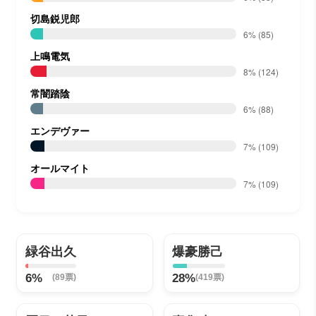
切島鋭児郎
6%
(85)
上鳴電気
8%
(124)
常闇踏陰
6%
(88)
エンデヴァー
7%
(109)
オールマイト
7%
(109)
緑谷出久
爆豪勝己
6%
28%
(89票)
(419票)