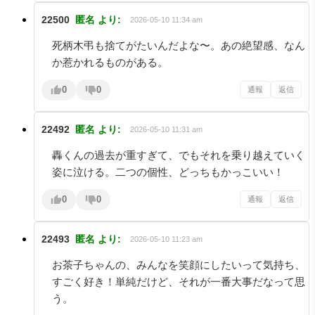
22500
匿名
より:
2026-05-10 11:34 am
死柄木弔も捨てがたいんだよな〜。あの絶望感、なん
か惹かれるものがある。
0
0
通報
返信
22492
匿名
より:
2026-05-10 11:31 am
轟くんの過去が重すぎて、でもそれを乗り越えていく
姿に泣ける。二つの個性、どっちもかっこいい！
0
0
通報
返信
22493
匿名
より:
2026-05-10 11:23 am
お茶子ちゃんの、みんなを笑顔にしたいって気持ち、
すごく好き！単純だけど、それが一番大事だなって思
う。