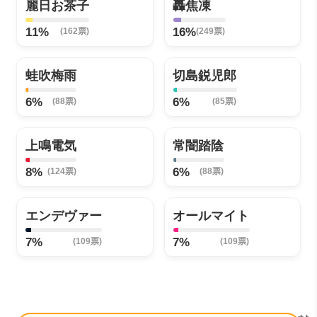
麗日お茶子
轟焦凍
11%
16%
(162票)
(249票)
蛙吹梅雨
切島鋭児郎
6%
6%
(88票)
(85票)
上鳴電気
常闇踏陰
8%
6%
(124票)
(88票)
エンデヴァー
オールマイト
7%
7%
(109票)
(109票)