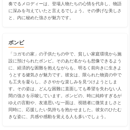
奏でるメロディーは、登場人物たちの心情を代弁し、物語
に深みを与えていたと言えるでしょう。その儚げな美しさ
と、内に秘めた強さが魅力です。
ボンビ
「コガモの家」の子供たちの中で、貧しい家庭環境から施
設に預けられたボンビ。そのあだ名からも想像できるよう
に、経済的な困難を抱えながらも、明るく前向きに生きよ
うとする健気さが魅力です。彼女は、限られた物資の中で
も工夫を凝らし、ささやかな楽しみを見つけようとしま
す。その姿は、どんな困難に直面しても希望を失わない人
間の強さを示唆しています。ボンビの、時に純粋すぎるが
ゆえの言動や、友達思いな一面は、視聴者に微笑ましさと
同時に、応援したい気持ちを抱かせました。彼女のひたむ
きな姿に、共感や感動を覚える人も多いでしょう。