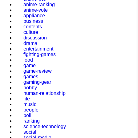
anime-ranking
anime-vote
appliance
business
contents
culture
discussion
drama
entertainment
fighting-games
food
game
game-review
games
gaming-gear
hobby
human-relationship
life
music
people
poll
ranking
science-technology
social
social-media