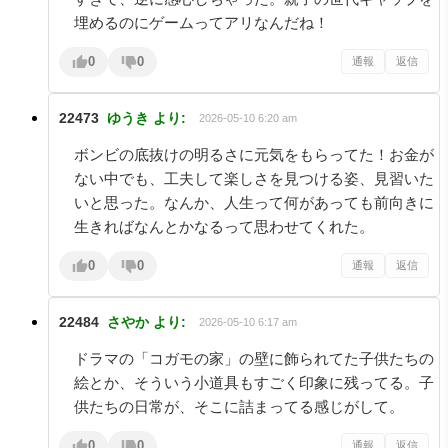
埋めるのにゲームってアリなんだね！
0
0
通報
返信
22473
ゆうき
より:
2026-05-10 6:20 am
ボンビの底抜けの明るさに元気をもらってた！お金が
ない中でも、工夫して楽しさを見つける姿、見習いた
いと思った。なんか、人生って何があっても前向きに
生きればなんとかなるって思わせてくれた。
0
0
通報
返信
22484
さやか
より:
2026-05-10 6:17 am
ドラマの「コガモの家」の壁に飾られてた子供たちの
絵とか、そういう小道具もすごく印象に残ってる。子
供たちの日常が、そこに詰まってる感じがして。
0
0
通報
返信