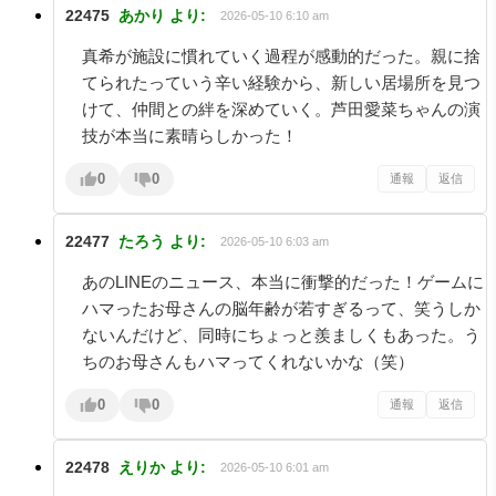
22475
あかり
より:
2026-05-10 6:10 am
真希が施設に慣れていく過程が感動的だった。親に捨
てられたっていう辛い経験から、新しい居場所を見つ
けて、仲間との絆を深めていく。芦田愛菜ちゃんの演
技が本当に素晴らしかった！
0
0
通報
返信
22477
たろう
より:
2026-05-10 6:03 am
あのLINEのニュース、本当に衝撃的だった！ゲームに
ハマったお母さんの脳年齢が若すぎるって、笑うしか
ないんだけど、同時にちょっと羨ましくもあった。う
ちのお母さんもハマってくれないかな（笑）
0
0
通報
返信
22478
えりか
より:
2026-05-10 6:01 am