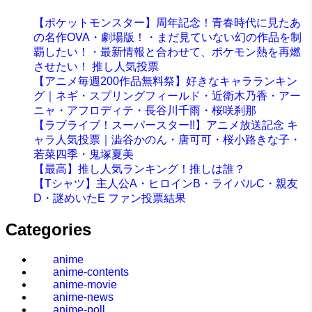
【ポケットモンスター】周年記念！青春時代に見たあ
の名作OVA・劇場版！・まだ見ていない幻の作品を制
覇したい！・最新情報と合わせて、ポケモン熱を再燃
させたい！ 推し人気投票
【アニメ毎週200作品無料祭】好きなキャラランキン
グ｜ネギ・スプリングフィールド・近衛木乃香・アー
ニャ・アフロディテ・長谷川千雨・桜咲刹那
【ラブライブ！スーパースター!!】アニメ放送記念 キ
ャラ人気投票｜澁谷かのん・唐可可・桜小路きな子・
若菜四季・鬼塚夏美
【最高】推し人気ランキング！推しは誰？
【Tシャツ】主人公A・ヒロインB・ライバルC・親友
D・謎めいたE ファン投票結果
Categories
anime
anime-contents
anime-movie
anime-news
anime-poll