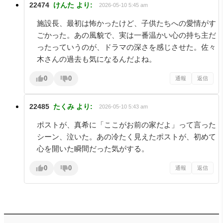
22474
けんた
より:
2026-05-10 5:45 am
施設長、最初は怖かったけど、子供たちへの愛情がす
ごかった。あの風貌で、実は一番温かい心の持ち主だ
ったっていうのが、ドラマの深さを感じさせた。佐々
木さんの過去も気になるんだよね。
0
0
通報
返信
22485
たくみ
より:
2026-05-10 5:43 am
ポストが、真希に「ここがお前の家だよ」って言った
シーン、泣いた。あの冷たく見えたポストが、初めて
心を開いた瞬間だった気がする。
0
0
通報
返信