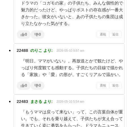
ドラマの「コガモの家」の子供たち、みんな個性的で
魅力的だったけど、やっぱりポストの存在感が一番大
きかった。彼女がいないと、あの子供たちの集団は成
り立たなかった気がする。
0
0
通報
返信
22488
のりこ
より:
2026-05-10 5:57 am
『明日、ママがいない』、再放送とかで観たけど、や
っぱり何度観ても感動する。子供たちの目線で描かれ
る「家族」や「愛」の形が、すごくリアルで温かい。
0
0
通報
返信
22483
まさる
より:
2026-05-10 5:54 am
「もうママは戻って来ない」って、この言葉自体が重
い。でも、それを乗り越えて、子供たちが支え合って
生きていく姿に勇気をもらった。ドラマもニュース