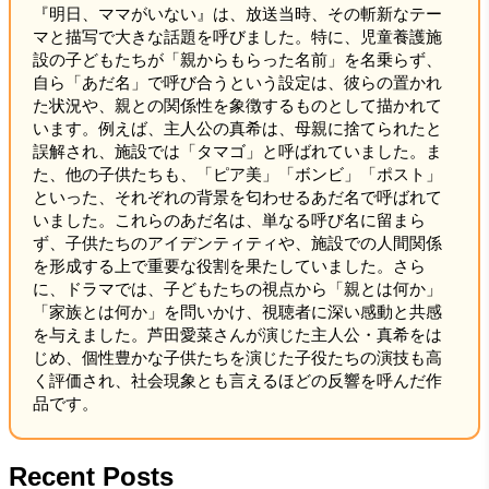
『明日、ママがいない』は、放送当時、その斬新なテー
マと描写で大きな話題を呼びました。特に、児童養護施
設の子どもたちが「親からもらった名前」を名乗らず、
自ら「あだ名」で呼び合うという設定は、彼らの置かれ
た状況や、親との関係性を象徴するものとして描かれて
います。例えば、主人公の真希は、母親に捨てられたと
誤解され、施設では「タマゴ」と呼ばれていました。ま
た、他の子供たちも、「ピア美」「ボンビ」「ポスト」
といった、それぞれの背景を匂わせるあだ名で呼ばれて
いました。これらのあだ名は、単なる呼び名に留まら
ず、子供たちのアイデンティティや、施設での人間関係
を形成する上で重要な役割を果たしていました。さら
に、ドラマでは、子どもたちの視点から「親とは何か」
「家族とは何か」を問いかけ、視聴者に深い感動と共感
を与えました。芦田愛菜さんが演じた主人公・真希をは
じめ、個性豊かな子供たちを演じた子役たちの演技も高
く評価され、社会現象とも言えるほどの反響を呼んだ作
品です。
Recent Posts