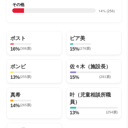
その他
14%
(256)
ポスト
ピア美
16%
15%
(306票)
(276票)
ボンビ
佐々木（施設長）
13%
15%
(255票)
(281票)
真希
叶（児童相談所職
員）
14%
(265票)
13%
(254票)