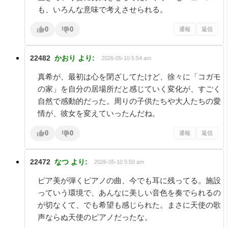
も、いろんな意味で考えさせられる。
0
0
通報
返信
22482
かおり
より:
2026-05-10 5:54 am
真希が、最初は心を閉ざしてたけど、徐々に「コガモ
の家」を自分の居場所だと感じていく変化が、すごく
自然で感動的だった。周りの子供たちや大人たちの愛
情が、彼女を変えていったんだね。
0
0
通報
返信
22472
なつ
より:
2026-05-10 5:50 am
ピア美が弾くピアノの曲、今でも耳に残ってる。施設
っていう環境で、あんなに美しい音色を奏でられるの
が切なくて、でも希望も感じられた。まさに天使の歌
声ならぬ天使のピアノだったな。