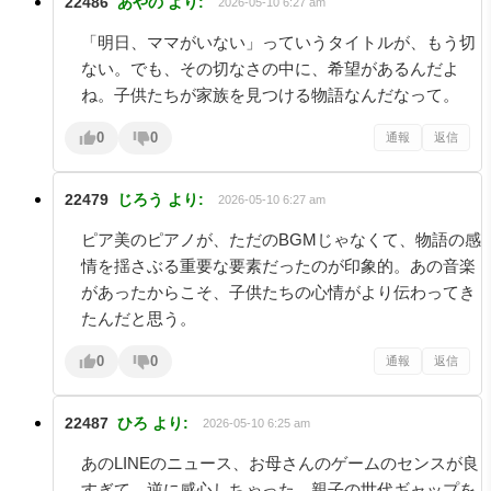
22486
あやの
より:
2026-05-10 6:27 am
「明日、ママがいない」っていうタイトルが、もう切
ない。でも、その切なさの中に、希望があるんだよ
ね。子供たちが家族を見つける物語なんだなって。
0
0
通報
返信
22479
じろう
より:
2026-05-10 6:27 am
ピア美のピアノが、ただのBGMじゃなくて、物語の感
情を揺さぶる重要な要素だったのが印象的。あの音楽
があったからこそ、子供たちの心情がより伝わってき
たんだと思う。
0
0
通報
返信
22487
ひろ
より:
2026-05-10 6:25 am
あのLINEのニュース、お母さんのゲームのセンスが良
すぎて、逆に感心しちゃった。親子の世代ギャップを