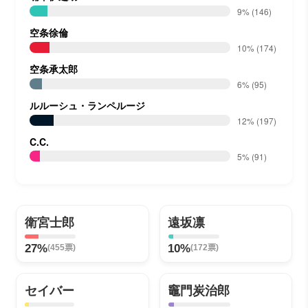
9%
(146)
空条徐倫
10%
(174)
空条承太郎
6%
(95)
ルルーシュ・ランペルージ
12%
(197)
C.C.
5%
(91)
衛宮士郎
遠坂凛
27%
10%
(455票)
(172票)
セイバー
竈門炭治郎