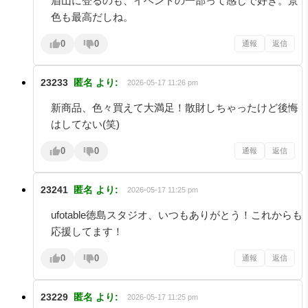
眉山に登るのも、イベントの一部って感じで好き。景
色も最高だしね。
0
0
通報
返信
23233
匿名
より:
2026-05-17 11:26 pm
新商品、色々買えて大満足！散財しちゃったけど後悔
はしてない(笑)
0
0
通報
返信
23241
匿名
より:
2026-05-17 11:25 pm
ufotable徳島スタジオ、いつもありがとう！これからも
応援してます！
0
0
通報
返信
23229
匿名
より:
2026-05-17 11:25 pm