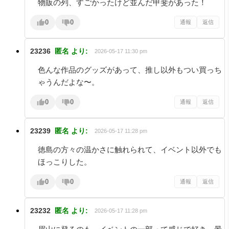
物販の列、すごかったけど並んだ甲斐があった！
0
0
通報
返信
23236
匿名
より:
2026-05-17 11:30 pm
色んな作品のグッズがあって、推し以外もつい買っち
ゃうんだよな〜。
0
0
通報
返信
23239
匿名
より:
2026-05-17 11:28 pm
徳島の方々の温かさに触れられて、イベント以外でも
ほっこりした。
0
0
通報
返信
23232
匿名
より:
2026-05-17 11:28 pm