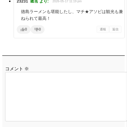
23231
匿名
より:
2026-05-17 11:19 pm
徳島ラーメンも堪能したし、マチ★アソビは観光も兼
ねられて最高！
0
0
通報
返信
コメント
※