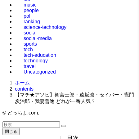
music
people
poll
ranking
science-technology
social
social-media
sports
tech
tech-education
technology
travel
Uncategorized
ホーム
contents
【マチ★アソビ】衛宮士郎・遠坂凛・セイバー・竈門
炭治郎・我妻善逸 どれが一番人気？
©
どっちよ.com.
閉じる
目次