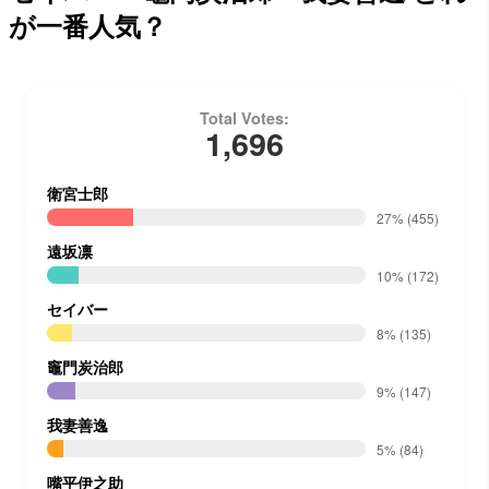
が一番人気？
Total Votes:
1,696
衛宮士郎
27%
(455)
遠坂凛
10%
(172)
セイバー
8%
(135)
竈門炭治郎
9%
(147)
我妻善逸
5%
(84)
嘴平伊之助