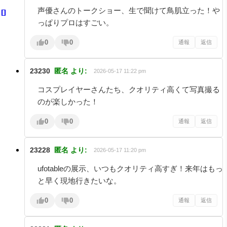
声優さんのトークショー、生で聞けて鳥肌立った！や
っぱりプロはすごい。
0
0
通報
返信
23230
匿名
より:
2026-05-17 11:22 pm
コスプレイヤーさんたち、クオリティ高くて写真撮る
のが楽しかった！
0
0
通報
返信
23228
匿名
より:
2026-05-17 11:20 pm
ufotableの展示、いつもクオリティ高すぎ！来年はもっ
と早く現地行きたいな。
0
0
通報
返信