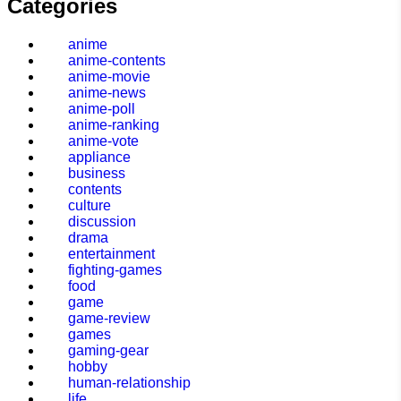
Categories
anime
anime-contents
anime-movie
anime-news
anime-poll
anime-ranking
anime-vote
appliance
business
contents
culture
discussion
drama
entertainment
fighting-games
food
game
game-review
games
gaming-gear
hobby
human-relationship
life