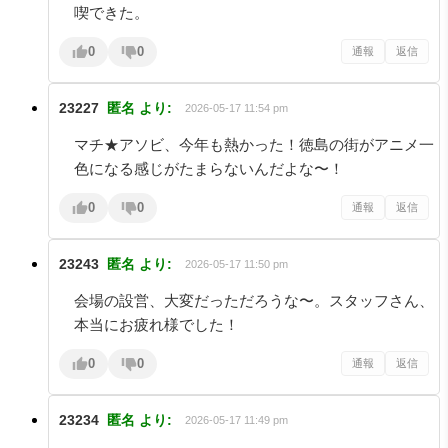
喫できた。
0
0
通報
返信
23227
匿名
より:
2026-05-17 11:54 pm
マチ★アソビ、今年も熱かった！徳島の街がアニメ一
色になる感じがたまらないんだよな〜！
0
0
通報
返信
23243
匿名
より:
2026-05-17 11:50 pm
会場の設営、大変だっただろうな〜。スタッフさん、
本当にお疲れ様でした！
0
0
通報
返信
23234
匿名
より:
2026-05-17 11:49 pm