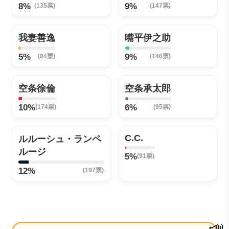
8%
9%
(135票)
(147票)
我妻善逸
嘴平伊之助
5%
9%
(84票)
(146票)
空条徐倫
空条承太郎
10%
6%
(174票)
(95票)
C.C.
ルルーシュ・ランペ
ルージ
5%
(91票)
12%
(197票)
📣