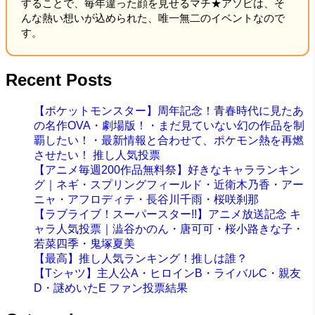
することで、毎年違った顔を見せるマチ★アソビは、そ
んな熱い想いが込められた、唯一無二のイベントなので
す。
Recent Posts
【ポケットモンスター】周年記念！青春時代に見たあ
の名作OVA・劇場版！・まだ見ていない幻の作品を制
覇したい！・最新情報と合わせて、ポケモン熱を再燃
させたい！ 推し人気投票
【アニメ毎週200作品無料祭】好きなキャラランキン
グ｜ネギ・スプリングフィールド・近衛木乃香・アー
ニャ・アフロディテ・長谷川千雨・桜咲刹那
【ラブライブ！スーパースター!!】アニメ放送記念 キ
ャラ人気投票｜澁谷かのん・唐可可・桜小路きな子・
若菜四季・鬼塚夏美
【最高】推し人気ランキング！推しは誰？
【Tシャツ】主人公A・ヒロインB・ライバルC・親友
D・謎めいたE ファン投票結果