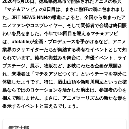
2026年5月16日、徳島県徳島市で開催されたアニメの祭典
「マチ★アソビ」の2日目は、まさに熱狂の渦に包まれまし
た。JRT NEWS NNNの報道によると、全国から集まったア
ニメファンやコスプレイヤー、そして関係者で会場は終日賑
わいを見せました。今年で18回目を迎えるマチ★アソビ
は、ufotableが企画・プロデュースを手がけるなど、アニメ
業界のクリエイターたちが集結する稀有なイベントとして知
られています。徳島の街並みを舞台に、声優イベント、ライ
ブステージ、展示、物販など、多岐にわたる企画が展開さ
れ、来場者は「マチをアソビつくす」というテーマを存分に
体験したようです。特に、眉山山頂や新町川周辺といった徳
島ならではのロケーションを活かした演出は、参加者の心を
掴んで離しません。まさに、アニメツーリズムの新たな形を
提示するイベントと言えるでしょう。
衛宮士郎