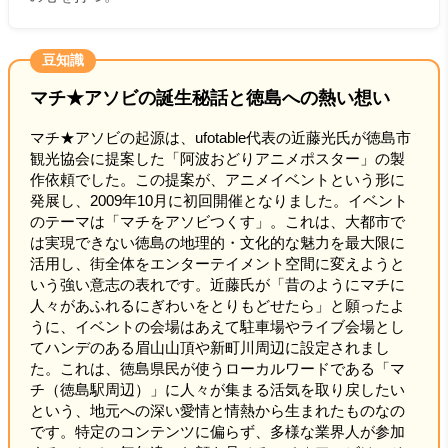
豆知識
マチ★アソビの誕生秘話と徳島への熱い想い
マチ★アソビの起源は、ufotable代表の近藤光氏が徳島市
観光協会に提案した「阿波おどりアニメポスター」の製
作依頼でした。この提案が、アニメイベントという形に
発展し、2009年10月に初回開催となりました。イベント
のテーマは「マチをアソビつくす」。これは、大都市で
は実現できない徳島の地理的・文化的な魅力を最大限に
活用し、街全体をエンターテイメント空間に変えようと
いう強い意志の表れです。近藤氏が「昔のようにマチに
人々があふれるにぎわいをとりもどせたら」と願ったよ
うに、イベントの会場はあえて駐車場やライブ会場とし
てハンデのある眉山山頂や新町川周辺に設定されまし
た。これは、徳島県民が使うローカルワードである「マ
チ（徳島駅周辺）」に人々が集まる活気を取り戻したい
という、地元への深い愛情と情熱から生まれたものなの
です。特定のコンテンツに偏らず、多様な業界人が参加