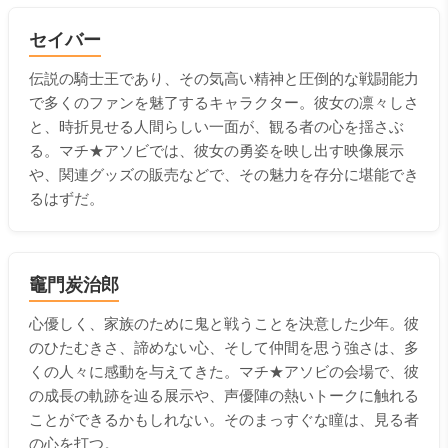
セイバー
伝説の騎士王であり、その気高い精神と圧倒的な戦闘能力
で多くのファンを魅了するキャラクター。彼女の凛々しさ
と、時折見せる人間らしい一面が、観る者の心を揺さぶ
る。マチ★アソビでは、彼女の勇姿を映し出す映像展示
や、関連グッズの販売などで、その魅力を存分に堪能でき
るはずだ。
竈門炭治郎
心優しく、家族のために鬼と戦うことを決意した少年。彼
のひたむきさ、諦めない心、そして仲間を思う強さは、多
くの人々に感動を与えてきた。マチ★アソビの会場で、彼
の成長の軌跡を辿る展示や、声優陣の熱いトークに触れる
ことができるかもしれない。そのまっすぐな瞳は、見る者
の心を打つ。