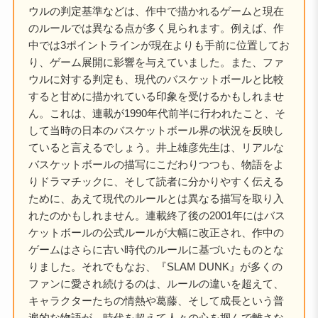
ウルの判定基準などは、作中で描かれるゲームと現在
のルールでは異なる点が多く見られます。例えば、作
中では3ポイントラインが現在よりも手前に位置してお
り、ゲーム展開に影響を与えていました。また、ファ
ウルに対する判定も、現代のバスケットボールと比較
すると甘めに描かれている印象を受けるかもしれませ
ん。これは、連載が1990年代前半に行われたこと、そ
して当時の日本のバスケットボール界の状況を反映し
ていると言えるでしょう。井上雄彦先生は、リアルな
バスケットボールの描写にこだわりつつも、物語をよ
りドラマチックに、そして読者に分かりやすく伝える
ために、あえて現代のルールとは異なる描写を取り入
れたのかもしれません。連載終了後の2001年にはバス
ケットボールの公式ルールが大幅に改正され、作中の
ゲームはさらに古い時代のルールに基づいたものとな
りました。それでもなお、『SLAM DUNK』が多くの
ファンに愛され続けるのは、ルールの違いを超えて、
キャラクターたちの情熱や葛藤、そして成長という普
遍的な物語が、時代を超えて人々の心を掴んで離さな