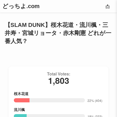
どっちよ.com
📩
【SLAM DUNK】桜木花道・流川楓・三
井寿・宮城リョータ・赤木剛憲 どれが一
番人気？
Total Votes:
1,803
桜木花道
22%
(404)
流川楓
18%
(333)