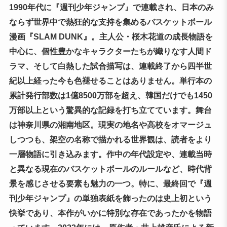
1990年代に『週刊少年ジャンプ』で連載され、日本のみ
ならず世界中で熱狂的な支持を集めるバスケットボール
漫画『SLAM DUNK』。主人公・桜木花道の成長物語を
中心に、個性豊かなキャラクターたちが織りなす人間ド
ラマ、そして白熱した試合描写は、連載終了から四半世
紀以上経った今も色褪せることはありません。単行本の
累計発行部数は1億8500万部を超え、韓国だけでも1450
万部以上という驚異的な記録を打ち立てています。舞台
は神奈川県の湘南地区。現実の地名や高校をオマージュ
しつつも、架空の名称で描かれる世界観は、読者をより
一層物語に引き込みます。作中の年代設定や、連載当時
と異なる現在のバスケットボールのルールなど、時代背
景を感じさせる要素も魅力の一つ。特に、最終回で『週
刊少年ジャンプ』の単独表紙を飾ったのは史上初という
快挙であり、本作がいかに特別な存在であったかを物語