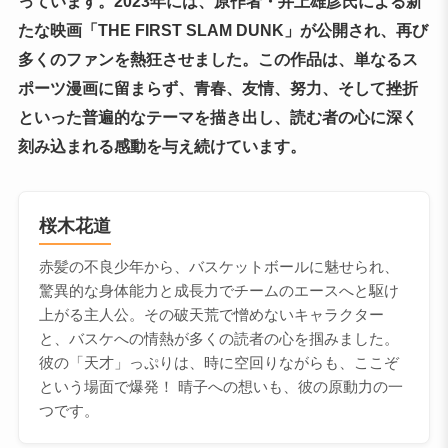
っています。2023年には、原作者・井上雄彦氏による新
たな映画「THE FIRST SLAM DUNK」が公開され、再び
多くのファンを熱狂させました。この作品は、単なるス
ポーツ漫画に留まらず、青春、友情、努力、そして挫折
といった普遍的なテーマを描き出し、読む者の心に深く
刻み込まれる感動を与え続けています。
桜木花道
赤髪の不良少年から、バスケットボールに魅せられ、
驚異的な身体能力と成長力でチームのエースへと駆け
上がる主人公。その破天荒で憎めないキャラクター
と、バスケへの情熱が多くの読者の心を掴みました。
彼の「天才」っぷりは、時に空回りながらも、ここぞ
という場面で爆発！ 晴子への想いも、彼の原動力の一
つです。