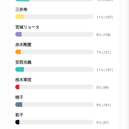
三井寿
11%
(197)
宮城リョータ
8%
(138)
赤木剛憲
7%
(121)
安西光義
11%
(191)
桜木軍団
5%
(99)
晴子
9%
(161)
彩子
5%
(97)