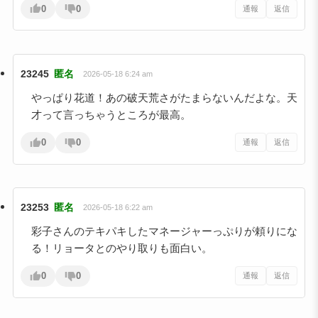
0
0
通報
返信
23245
匿名
2026-05-18 6:24 am
やっぱり花道！あの破天荒さがたまらないんだよな。天
才って言っちゃうところが最高。
0
0
通報
返信
23253
匿名
2026-05-18 6:22 am
彩子さんのテキパキしたマネージャーっぷりが頼りにな
る！リョータとのやり取りも面白い。
0
0
通報
返信