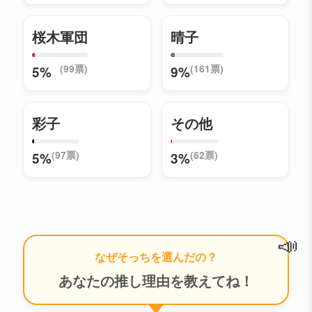
桜木軍団
晴子
(99票)
(161票)
5%
9%
彩子
その他
(97票)
(62票)
5%
3%
📣
なぜそっちを選んだの？
あなたの推し理由を教えてね！