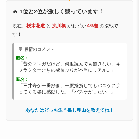
🔥 1位と2位が激しく競っています！
現在、
桜木花道
と
流川楓
がわずか
4%差
の接戦で
す！
💬 最新のコメント
匿名：
「昔のマンガだけど、何度読んでも飽きない。キ
ャラクターたちの成長ぶりが本当にリアル...」
匿名：
「三井寿が一番好き。一度挫折してもバスケに戻
ってくる姿に感動した。「バスケがしたい...」
あなたはどっち派？推し理由を教えてね！