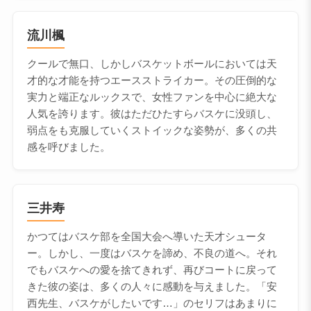
流川楓
クールで無口、しかしバスケットボールにおいては天
才的な才能を持つエースストライカー。その圧倒的な
実力と端正なルックスで、女性ファンを中心に絶大な
人気を誇ります。彼はただひたすらバスケに没頭し、
弱点をも克服していくストイックな姿勢が、多くの共
感を呼びました。
三井寿
かつてはバスケ部を全国大会へ導いた天才シュータ
ー。しかし、一度はバスケを諦め、不良の道へ。それ
でもバスケへの愛を捨てきれず、再びコートに戻って
きた彼の姿は、多くの人々に感動を与えました。「安
西先生、バスケがしたいです…」のセリフはあまりに