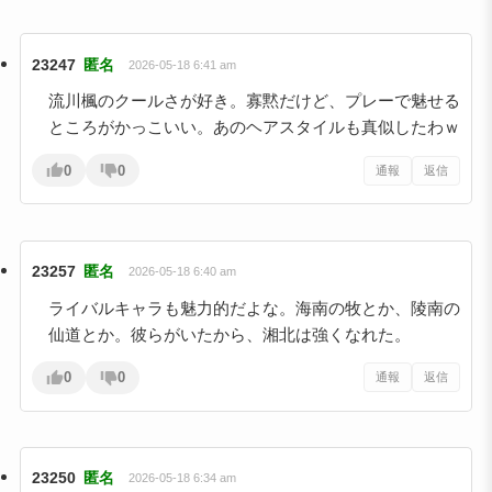
23247
匿名
2026-05-18 6:41 am
流川楓のクールさが好き。寡黙だけど、プレーで魅せる
ところがかっこいい。あのヘアスタイルも真似したわｗ
0
0
通報
返信
23257
匿名
2026-05-18 6:40 am
ライバルキャラも魅力的だよな。海南の牧とか、陵南の
仙道とか。彼らがいたから、湘北は強くなれた。
0
0
通報
返信
23250
匿名
2026-05-18 6:34 am