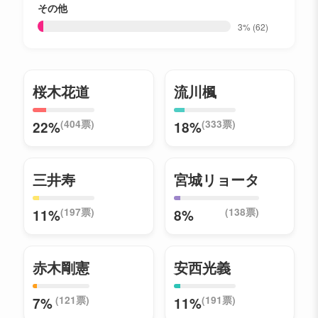
その他
3%
(62)
桜木花道
流川楓
(404票)
(333票)
22%
18%
三井寿
宮城リョータ
(197票)
(138票)
11%
8%
赤木剛憲
安西光義
(121票)
(191票)
7%
11%