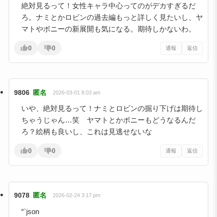
絶対見るって！女性キャラ中心ってのがデカすぎるだ
ろ。ナミとかロビンの過去編もっと詳しく見たいし、ヤ
マトやボニーの新展開も気になる。期待しかないわ。
0
0
通報
返信
9806
匿名
2026-03-01 8:03 am
いや、絶対見るって！ナミとロビンの掘り下げは期待し
ちゃうじゃん…笑 ヤマトとかボニーもどうなるんだ
ろ？絵柄も良いし、これは見逃せないな
0
0
通報
返信
9078
匿名
2026-02-24 3:17 pm
“`json