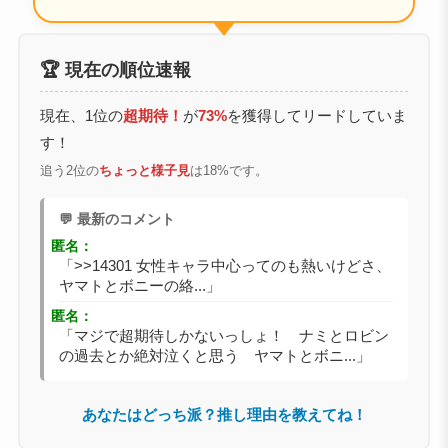
🏆 現在の順位速報
現在、1位の
超期待！
が
73%
を獲得してリードしていま
す！
追う2位の
ちょっと様子見
は18%です。
💬 最新のコメント
匿名：
「>>14301 女性キャラ中心ってのも熱いけどさ、
ヤマトとボニーの絡...」
匿名：
「マジで超期待しかないっしょ！ ナミとロビン
の過去とか絶対泣くと思う ヤマトとボニ...」
あなたはどっち派？推し理由を教えてね！