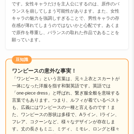
です。女性キャラだけを主人公にするのは、原作のバ
ランスを崩してしまう可能性があります。また、女性
キャラの魅力を強調しすぎることで、男性キャラの存
在感が薄れてしまうのではないかと心配です。あくま
で原作を尊重し、バランスの取れた作品であることを
願っています。
豆知識
ワンピースの意外な事実！
「ワンピース」という言葉は、元々上衣とスカートが
一体になった洋服を指す和製英語です。英語では
「one-piece dress」と呼ばれ、繋ぎ服全般を意味する
言葉でもあります。つまり、ルフィが着ているベスト
も、広義にはワンピースの一種と言えるのです！ま
た、ワンピースの形状は多様で、Aライン、Iライン、
フレア、コクーンなど、様々なデザインが存在しま
す。丈の長さもミニ、ミディ、ミモレ、ロングと様々