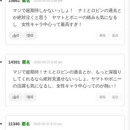
15861
匿名
2026-04-03 5:48 pm
マジで超期待しかないっしょ！ ナミとロビンの過去と
か絶対泣くと思う ヤマトとボニーの絡みも気になる
し 女性キャラ中心って最高すぎ！
0
0
通報
返信
14301
匿名
2026-03-27 6:03 am
マジで超期待！ナミとロビンの過去とか、もっと深掘り
してくれるなら絶対見逃せないっしょ。ヤマトやボニー
の活躍も気になるし、女性キャラ中心ってのが熱い！
0
0
通報
返信
11340
匿名
2026-03-11 8:17 pm