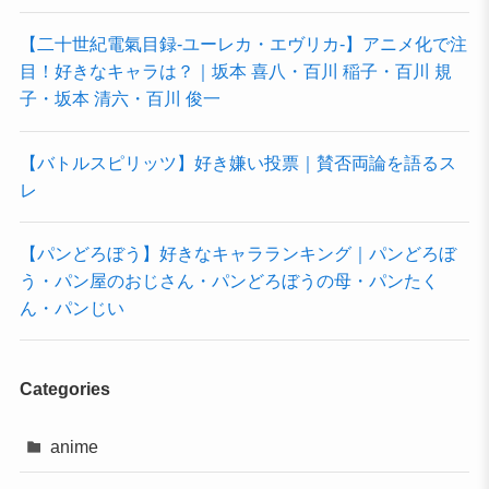
【二十世紀電氣目録-ユーレカ・エヴリカ-】アニメ化で注
目！好きなキャラは？｜坂本 喜八・百川 稲子・百川 規
子・坂本 清六・百川 俊一
【バトルスピリッツ】好き嫌い投票｜賛否両論を語るス
レ
【パンどろぼう】好きなキャラランキング｜パンどろぼ
う・パン屋のおじさん・パンどろぼうの母・パンたく
ん・パンじい
Categories
anime