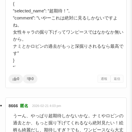
{
“selected_name”: “超期待！”,
“comment”: “いやーこれは絶対に見るしかないですよ
ね。
女性キャラの掘り下げってワンピースではなかなか無い
から。
ナミとかロビンの過去がもっと深掘りされるなら最高で
す”
}
“`
0
0
通報
返信
8666
匿名
2026-02-21 4:03 pm
うーん、やっぱり超期待しかないかな。ナミやロビンの
過去とか、もっと掘り下げてくれるなら絶対見たい！絵
柄も綺麗だし、期待しすぎ？でも、ワンピースなら大丈