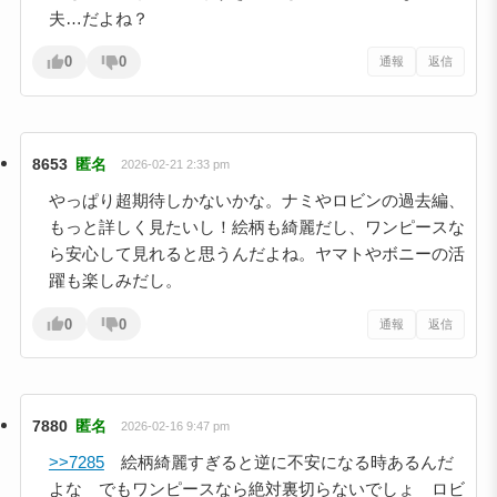
夫…だよね？
0
0
通報
返信
8653
匿名
2026-02-21 2:33 pm
やっぱり超期待しかないかな。ナミやロビンの過去編、
もっと詳しく見たいし！絵柄も綺麗だし、ワンピースな
ら安心して見れると思うんだよね。ヤマトやボニーの活
躍も楽しみだし。
0
0
通報
返信
7880
匿名
2026-02-16 9:47 pm
>>7285
絵柄綺麗すぎると逆に不安になる時あるんだ
よな でもワンピースなら絶対裏切らないでしょ ロビ