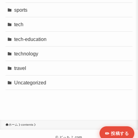
sports
tech
tech-education
technology
travel
Uncategorized
ホーム
contents
✏️ 投稿する
©
どっちよ.com.