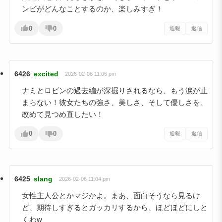
ンビがどんなことするのか、楽しみすぎ！
0
0
通報
返信
6426
excited
2026-02-06 11:06 pm
ナミとロビンの過去編が深掘りされるなら、もう涙が止
まらない！彼女たちの強さ、美しさ、そして優しさを、
改めて見つめ直したい！
0
0
通報
返信
6425
slang
2026-02-06 11:04 pm
女性主人公とかマジかよ。まあ、面白そうなら見るけ
ど、期待しすぎるとガッカリするから、ほどほどにしと
くわw