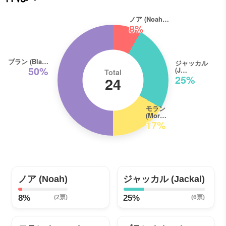
ノア (Noah…
8%
ブラン (Bla…
ジャッカル
50%
(J…
Total
25%
24
モラン
(Mor…
17%
ノア (Noah)
ジャッカル (Jackal)
8%
25%
(2票)
(6票)