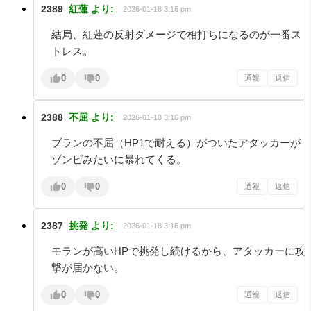
2389
紅蓮
より:
2026-01-18 3:16 pm
結局、紅蓮の反射ダメージで相打ちになるのが一番ス
トレス。
0
0
通報
返信
2388
不屈
より:
2026-01-18 3:16 pm
ブランの不屈（HP1で耐える）がついたアタッカーが
ゾンビみたいに暴れてくる。
0
0
通報
返信
2387
挑発
より:
2026-01-18 3:16 pm
モランが高いHPで挑発し続けるから、アタッカーに攻
撃が届かない。
0
0
通報
返信