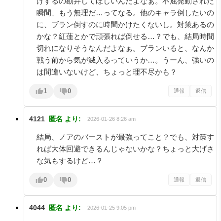
けするの勘弁してほしいんだよなぁ。不屈発動された
瞬間、もう無理だ…ってなる。他のキャラ倒したいの
に、ブラン倒すのに時間かけたくないし。対策あるの
かな？紅蓮とかで頑張れば倒せる…？でも、結局時間
切れになりそうなんだよなぁ。ブランいると、なんか
戦う前から気が滅入るっていうか…。うーん、強いの
は間違いないけど、ちょっと理不尽かも？
1
0
通報
返信
4121
匿名
より:
2026-01-26 8:26 am
結局、ノアのバーストが最強ってこと？でも、対策す
れば大体回避できるんじゃないかな？ちょっと大げさ
な気もするけど…？
0
0
通報
返信
4044
匿名
より:
2026-01-25 9:05 pm