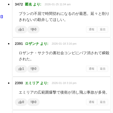
3472
匿名
より:
2026-01-25 11:04 am
ブランの不屈で時間切れになるのが最悪。延々と削り
きれないの勘弁してほしい。
1
0
通報
返信
2391
ロザンナ
より:
2026-01-18 3:16 pm
ロザンナ・サクラの裏社会コンビにバフ消されて瞬殺
された。
1
0
通報
返信
2390
エミリア
より:
2026-01-18 3:16 pm
エミリアの広範囲爆撃で後衛が消し飛ぶ事故が多発。
0
0
通報
返信