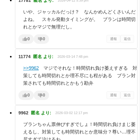
17781
匿名
より:
2026-04-12 5:39 pm
いや、ジャッカルだっけ？ なんかめんどくさいんだ
よね。 スキル発動タイミングが。 ブランは時間切
れとかマジで無理だし。
0
0
通報
返信
11774
匿名
より:
2026-03-14 7:48 pm
>>9962
マジでそれな！時間切れ負け萎えすぎる 対
策しても時間切れとか理不尽にも程がある ブラン対
策されても時間切れとかもう勘弁
0
0
通報
返信
9962
匿名
より:
2026-03-02 12:17 pm
ブランちゃん票伸びすぎでしょ！時間切れ負けまじ萎
えるし、対策しても時間切れとか意味分？尊い…理不
尽すぎて泣けるわ