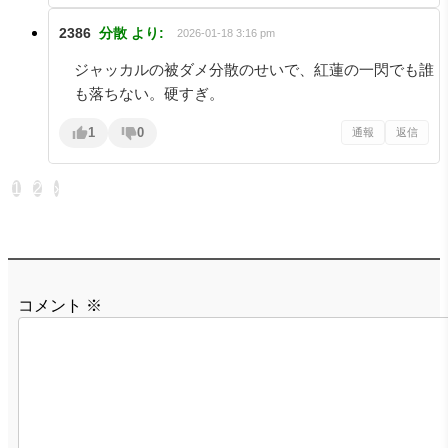
2386
分散
より:
2026-01-18 3:16 pm
ジャッカルの被ダメ分散のせいで、紅蓮の一閃でも誰
も落ちない。硬すぎ。
1
0
通報
返信
1
2
›
コメント
※