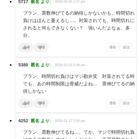
5717
匿名
より:
2026-02-03 2:47 pm
ブラン、票数伸びてるの納得しかないかも。時間切れ
負けはほんと萎えるし…。対策されても、時間切れに
されると何もできなくない？ 強いんだよなぁ、多
分。
0
0
通報
返信
5380
匿名
より:
2026-02-03 5:48 am
ブラン、時間切れ負けはマジ勘弁笑 対策されてる時
でも、あの時間制限は脅威だよね… 票伸びてるの納
得しかない
0
0
通報
返信
4252
匿名
より:
2026-01-27 2:56 pm
ブラン、票数伸びてるね…。てか、マジで時間切れ負