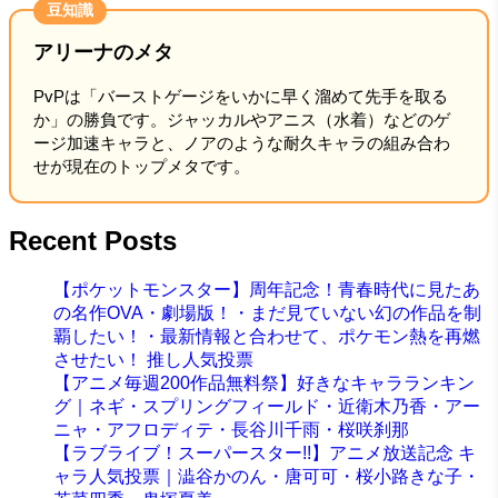
豆知識
アリーナのメタ
PvPは「バーストゲージをいかに早く溜めて先手を取る
か」の勝負です。ジャッカルやアニス（水着）などのゲ
ージ加速キャラと、ノアのような耐久キャラの組み合わ
せが現在のトップメタです。
Recent Posts
【ポケットモンスター】周年記念！青春時代に見たあ
の名作OVA・劇場版！・まだ見ていない幻の作品を制
覇したい！・最新情報と合わせて、ポケモン熱を再燃
させたい！ 推し人気投票
【アニメ毎週200作品無料祭】好きなキャラランキン
グ｜ネギ・スプリングフィールド・近衛木乃香・アー
ニャ・アフロディテ・長谷川千雨・桜咲刹那
【ラブライブ！スーパースター!!】アニメ放送記念 キ
ャラ人気投票｜澁谷かのん・唐可可・桜小路きな子・