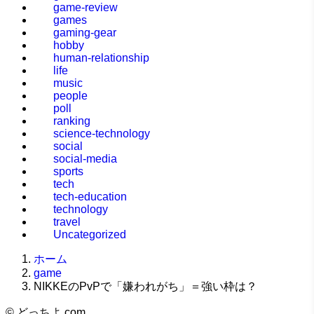
game-review
games
gaming-gear
hobby
human-relationship
life
music
people
poll
ranking
science-technology
social
social-media
sports
tech
tech-education
technology
travel
Uncategorized
ホーム
game
NIKKEのPvPで「嫌われがち」＝強い枠は？
©
どっちよ.com.