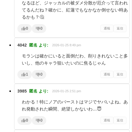
なるほど、ジャッカルの被ダメ分散が厄介って言われ
てるんだね？確かに、紅蓮でもなかなか倒せない時あ
るかも？🤔
0
0
通報
返信
4042
匿名
より:
2026-01-25 8:49 pm
モランは確かにいると面倒だわ、削りきれないこと多
いし、他のキャラ狙いたいのに焦るじゃん
1
0
通報
返信
3985
匿名
より:
2026-01-25 2:51 pm
わかる！特にノアのバーストはマジでヤバいよね。あ
れ発動された瞬間、絶望しかないわ…😇
0
0
通報
返信