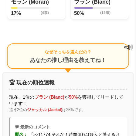
モラン (Moran)
ブラン (Blanc)
17%
50%
(4票)
(12票)
📣
なぜそっちを選んだの？
あなたの推し理由を教えてね！
🏆 現在の順位速報
現在、1位の
ブラン (Blanc)
が
50%
を獲得してリードして
います！
追う2位の
ジャッカル (Jackal)
は25%です。
💬 最新のコメント
匿名：
「>>11774 それな！時間切れはほんと萎えるけ