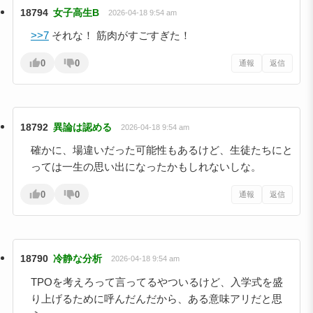
18794
女子高生B
2026-04-18 9:54 am
>>7
それな！ 筋肉がすごすぎた！
0
0
通報
返信
18792
異論は認める
2026-04-18 9:54 am
確かに、場違いだった可能性もあるけど、生徒たちにと
っては一生の思い出になったかもしれないしな。
0
0
通報
返信
18790
冷静な分析
2026-04-18 9:54 am
TPOを考えろって言ってるやついるけど、入学式を盛
り上げるために呼んだんだから、ある意味アリだと思