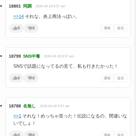
18801
同調
2026-04-18 9:57 am
>>14
それな。炎上商法っぽい。
0
0
通報
返信
18799
SNS中毒
2026-04-18 9:57 am
SNSで話題になってるの見て、私も行きたかった！
0
0
通報
返信
18788
名無し
2026-04-18 9:57 am
>>1
それな！めっちゃ笑った！伝説になるの、間違いな
いでしょ！
0
0
通報
返信