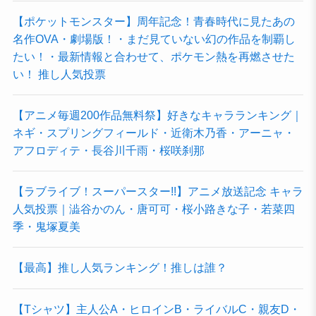
【ポケットモンスター】周年記念！青春時代に見たあの
名作OVA・劇場版！・まだ見ていない幻の作品を制覇し
たい！・最新情報と合わせて、ポケモン熱を再燃させた
い！ 推し人気投票
【アニメ毎週200作品無料祭】好きなキャラランキング｜
ネギ・スプリングフィールド・近衛木乃香・アーニャ・
アフロディテ・長谷川千雨・桜咲刹那
【ラブライブ！スーパースター!!】アニメ放送記念 キャラ
人気投票｜澁谷かのん・唐可可・桜小路きな子・若菜四
季・鬼塚夏美
【最高】推し人気ランキング！推しは誰？
【Tシャツ】主人公A・ヒロインB・ライバルC・親友D・