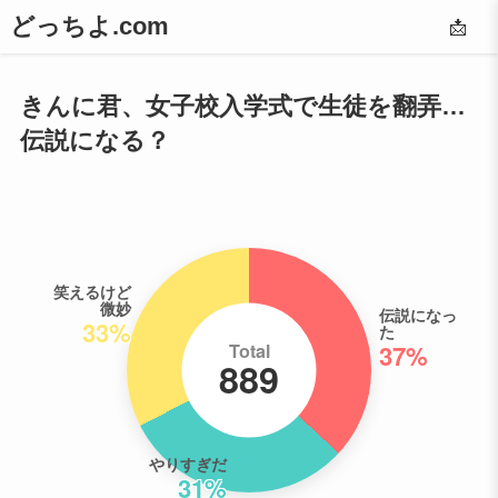
どっちよ.com
📩
きんに君、女子校入学式で生徒を翻弄…
伝説になる？
笑えるけど
微妙
伝説になっ
33%
た
Total
37%
889
やりすぎだ
31%