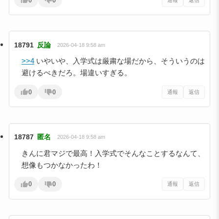
0
0
18791
反論
2026-04-18 9:58 am
>>4
いやいや、入学式は厳粛な場だから、そういうのは
避けるべきだろ。場違いすぎる。
0
0
通報
返信
18787
匿名
2026-04-18 9:58 am
きんに君マジで最高！入学式でそんなことするなんて、
想像もつかなかったわ！
0
0
通報
返信