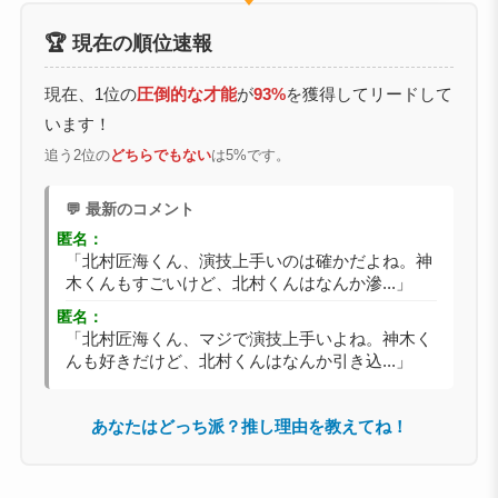
🏆 現在の順位速報
現在、1位の
圧倒的な才能
が
93%
を獲得してリードして
います！
追う2位の
どちらでもない
は5%です。
💬 最新のコメント
匿名：
「北村匠海くん、演技上手いのは確かだよね。神
木くんもすごいけど、北村くんはなんか滲...」
匿名：
「北村匠海くん、マジで演技上手いよね。神木く
んも好きだけど、北村くんはなんか引き込...」
あなたはどっち派？推し理由を教えてね！