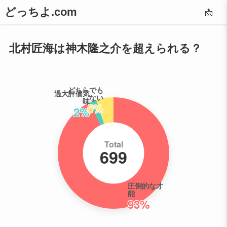
どっちよ.com
📩
北村匠海は神木隆之介を超えられる？
どちらでも
過大評価気
ない
味
5%
2%
Total
699
圧倒的な才
能
93%