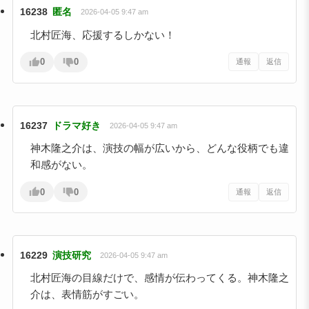
16238
匿名
2026-04-05 9:47 am
北村匠海、応援するしかない！
0
0
通報
返信
16237
ドラマ好き
2026-04-05 9:47 am
神木隆之介は、演技の幅が広いから、どんな役柄でも違
和感がない。
0
0
通報
返信
16229
演技研究
2026-04-05 9:47 am
北村匠海の目線だけで、感情が伝わってくる。神木隆之
介は、表情筋がすごい。