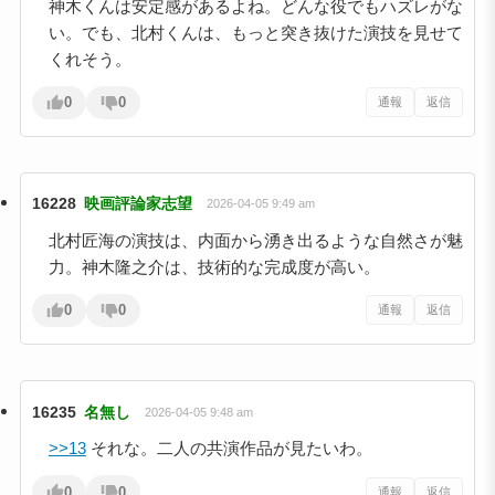
神木くんは安定感があるよね。どんな役でもハズレがな
い。でも、北村くんは、もっと突き抜けた演技を見せて
くれそう。
0
0
通報
返信
16228
映画評論家志望
2026-04-05 9:49 am
北村匠海の演技は、内面から湧き出るような自然さが魅
力。神木隆之介は、技術的な完成度が高い。
0
0
通報
返信
16235
名無し
2026-04-05 9:48 am
>>13
それな。二人の共演作品が見たいわ。
0
0
通報
返信