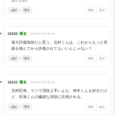
泣いたわ。
0
0
通報
返信
16230
匿名
2026-04-05 9:42 am
過大評価気味だと思う。北村くんは、これからもっと実
績を積んでから評価されてもいいんじゃない？
0
0
通報
返信
16222
匿名
2026-04-05 9:42 am
北村匠海、マジで演技上手いよな。神木くんも好きだけ
ど、匠海くんの繊細な演技に圧倒される。
0
0
通報
返信