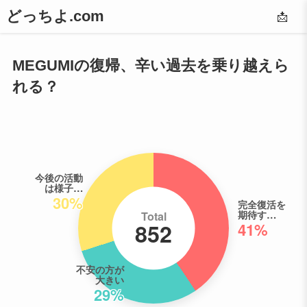
どっちよ.com
📩
MEGUMIの復帰、辛い過去を乗り越えら
れる？
今後の活動
は様子…
30%
完全復活を
期待す…
Total
852
41%
不安の方が
大きい
29%