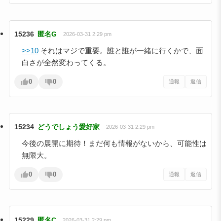
15236
匿名G
2026-03-31 2:29 pm
>>10
それはマジで重要。誰と誰が一緒に行くかで、面
白さが全然変わってくる。
0
0
通報
返信
15234
どうでしょう愛好家
2026-03-31 2:29 pm
今後の展開に期待！まだ何も情報がないから、可能性は
無限大。
0
0
通報
返信
15229
匿名C
2026-03-31 2:29 pm