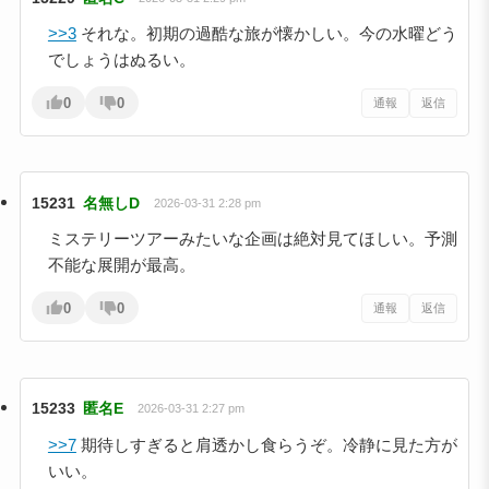
>>3
それな。初期の過酷な旅が懐かしい。今の水曜どう
でしょうはぬるい。
0
0
通報
返信
15231
名無しD
2026-03-31 2:28 pm
ミステリーツアーみたいな企画は絶対見てほしい。予測
不能な展開が最高。
0
0
通報
返信
15233
匿名E
2026-03-31 2:27 pm
>>7
期待しすぎると肩透かし食らうぞ。冷静に見た方が
いい。