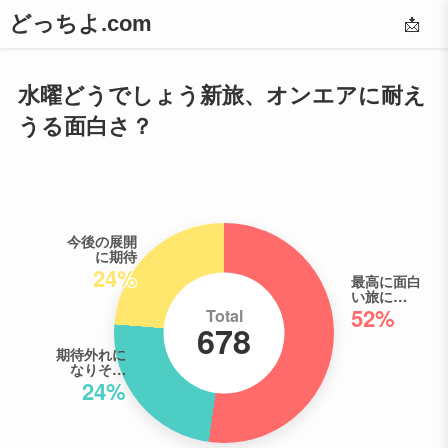
どっちよ.com
📩
水曜どうでしょう新旅、オンエアに耐え
うる面白さ？
今後の展開
に期待
24%
最高に面白
い旅に…
52%
Total
678
期待外れに
なりそ…
24%