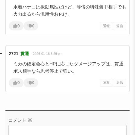
水着ハナコは振動属性だけど、等倍の特殊装甲相手でも
火力出るから汎用性お化け。
0
0
通報
返信
2721
貫通
2026-01-18 3:29 pm
ミカの確定会心とHPに応じたダメージアップは、貫通
ボス相手なら思考停止で強い。
0
0
通報
返信
コメント
※