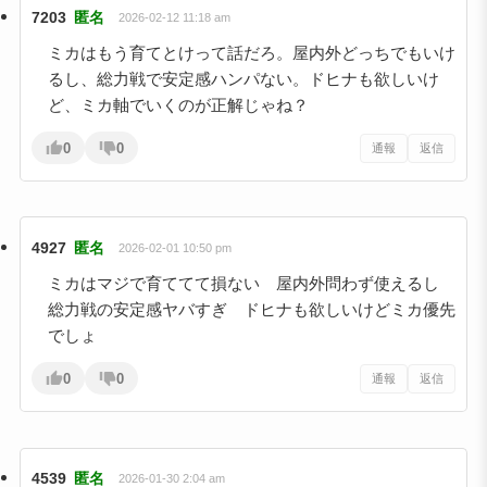
7203
匿名
2026-02-12 11:18 am
ミカはもう育てとけって話だろ。屋内外どっちでもいけ
るし、総力戦で安定感ハンパない。ドヒナも欲しいけ
ど、ミカ軸でいくのが正解じゃね？
0
0
通報
返信
4927
匿名
2026-02-01 10:50 pm
ミカはマジで育ててて損ない 屋内外問わず使えるし
総力戦の安定感ヤバすぎ ドヒナも欲しいけどミカ優先
でしょ
0
0
通報
返信
4539
匿名
2026-01-30 2:04 am