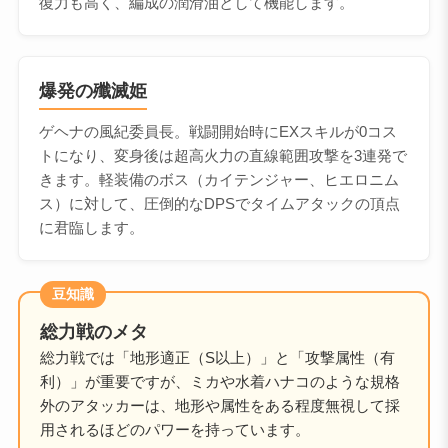
復力も高く、編成の潤滑油として機能します。
爆発の殲滅姫
ゲヘナの風紀委員長。戦闘開始時にEXスキルが0コス
トになり、変身後は超高火力の直線範囲攻撃を3連発で
きます。軽装備のボス（カイテンジャー、ヒエロニム
ス）に対して、圧倒的なDPSでタイムアタックの頂点
に君臨します。
豆知識
総力戦のメタ
総力戦では「地形適正（S以上）」と「攻撃属性（有
利）」が重要ですが、ミカや水着ハナコのような規格
外のアタッカーは、地形や属性をある程度無視して採
用されるほどのパワーを持っています。