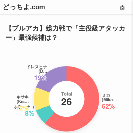
どっちよ.com
📩
【ブルアカ】総力戦で「主役級アタッカ
ー」最強候補は？
ドレスヒナ
(D…
19%
Total
ミカ
キサキ
26
(Mika…
(Kis…
62%
12%
水着ハナコ
8%