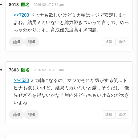
8013
匿名
2026-02-17 7:34 am
>>7203
ドヒナも欲しいけどミカ軸はマジで安定します
よね。結局ミカいないと総力戦きついって言うの、めっ
ちゃ分かります。育成優先度高すぎ問題。
0
0
通報
返信
7603
匿名
2026-02-15 8:32 am
>>4539
ミカ軸になるの、マジでそれな気がする笑…ド
ヒナも欲しいけど、結局ミカいないと厳しそうだし、優
先せざるを得ないかな？屋内外どっちもいけるのが大き
いよね
0
0
通報
返信