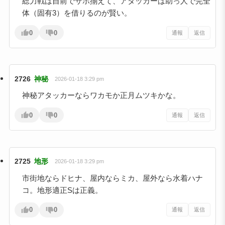
総力戦は自前でサポ揃えて、アタッカーは助っ人で完全
体（固有3）を借りるのが賢い。
0
0
通報
返信
2726
神秘
2026-01-18 3:29 pm
神秘アタッカーならワカモか正月ムツキかな。
0
0
通報
返信
2725
地形
2026-01-18 3:29 pm
市街地ならドヒナ、屋内ならミカ、屋外なら水着ハナ
コ。地形適正Sは正義。
0
0
通報
返信