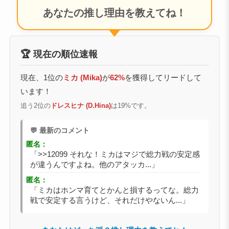
あなたの推し理由を教えてね！
🏆 現在の順位速報
現在、1位の
ミカ (Mika)
が
62%
を獲得してリードして
います！
追う2位の
ドレスヒナ (D.Hina)
は19%です。
💬 最新のコメント
匿名：
「>>12099 それな！ミカはマジで総力戦の安定感
が違うんですよね。他のアタッカ...」
匿名：
「ミカはホンマ育てとかんと損するってな。総力
戦で安定する言うけど、それだけやないん...」
あなたはどっち派？推し理由を教えてね！