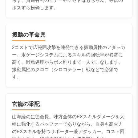
らず、貫通有利のビナーやケセドはもちろん、等倍の
ボスすら粉砕します。
振動の革命児
2コストで広範囲攻撃を連発できる振動属性のアタッカ
ー。水ゲージシステムによるスキルの回転率が異常に
高く、雑魚処理からボス削りまで一人でこなします。
振動属性のクロコ（シロコテラー）戦などで必須で
す。
玄龍の采配
山海経の生徒会長。味方全体のEXスキルダメージを大
幅に強化するバッファーでありながら、自身も高火力
のEXスキルを持つサポーター兼アタッカー。コスト回