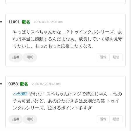
11091
匿名
2026-03-10 2:02 am
やっぱりスペちゃんかな…？トゥインクルシリーズ、あ
れは本当に感動するんだよなぁ。成長していく姿を見守
りたいし、もっともっと応援したくなる。
0
0
通報
返信
9358
匿名
2026-02-26 9:48 am
>>5962
それな！スペちゃんはマジで特別じゃん… 他の
子も可愛いけど、あのひたむきさは反則だろ笑 トゥイ
ンクルシリーズ、泣けるポイント多すぎ
0
0
通報
返信