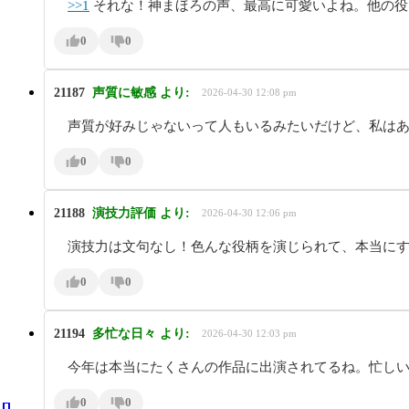
>>1
それな！神まほろの声、最高に可愛いよね。他の役
0
0
21187
声質に敏感
より:
2026-04-30 12:08 pm
声質が好みじゃないって人もいるみたいだけど、私は
0
0
21188
演技力評価
より:
2026-04-30 12:06 pm
演技力は文句なし！色んな役柄を演じられて、本当に
0
0
21194
多忙な日々
より:
2026-04-30 12:03 pm
今年は本当にたくさんの作品に出演されてるね。忙し
0
0