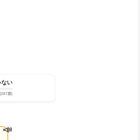
ゃない
(287票)
📣