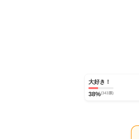
大好き！
38%
(343票)