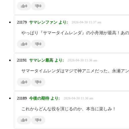
0
0
21179
サマレンファン
より:
2026-04-30 11:37 am
やっぱり『サマータイムレンダ』の小舟潮が最高！あ
0
0
21191
サマレン最高
より:
2026-04-30 11:36 am
サマータイムレンダはマジで神アニメだった。永瀬ア
0
0
21189
今後の期待
より:
2026-04-30 11:36 am
これからどんな役を演じるのか、本当に楽しみ！
0
0