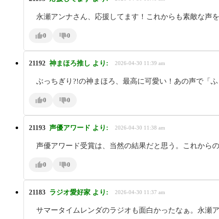
永瀬アンナさん、応援してます！これからも素敵な声
0
0
21192
神まほろ推し
より:
2026-04-30 11:39 am
ぶっちぎり?!の神まほろ、最高に可愛い！あの声で「
0
0
21193
声優アワード
より:
2026-04-30 11:38 am
声優アワード受賞は、当然の結果だと思う。これから
0
0
21183
ラジオ愛好家
より:
2026-04-30 11:37 am
サマータイムレンダのラジオも面白かったなぁ。永瀬