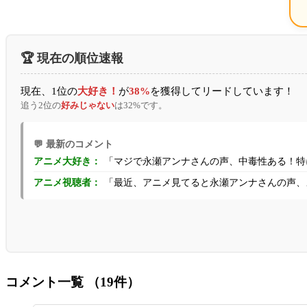
🏆 現在の順位速報
現在、1位の
大好き！
が
38%
を獲得してリードしています！
追う2位の
好みじゃない
は32%です。
💬 最新のコメント
「マジで永瀬アンナさんの声、中毒性ある！特に
アニメ大好き：
「最近、アニメ見てると永瀬アンナさんの声、よ
アニメ視聴者：
コメント一覧
（19件）