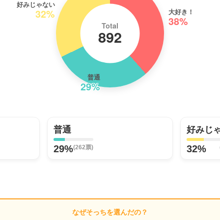
好みじゃない
大好き！
32%
38%
Total
892
普通
29%
普通
好みじ
29%
32%
(262票)
なぜそっちを選んだの？