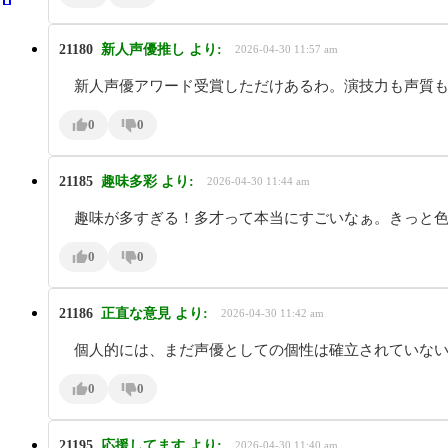
21180
新人声優推し
より:
2026-04-30 11:57 am
新人声優アワード受賞しただけあるわ。演技力も声質
0
0
21185
趣味多彩
より:
2026-04-30 11:44 am
趣味が多すぎる！多才って本当にすごいなぁ。きっと
0
0
21186
正直な意見
より:
2026-04-30 11:42 am
個人的には、まだ声優としての個性は確立されていな
0
0
21195
応援してます
より:
2026-04-30 11:40 am