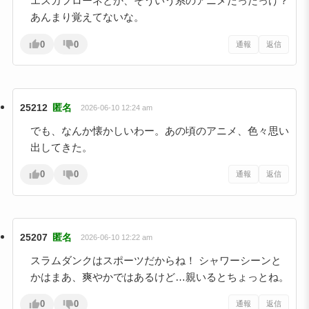
エスカフローネとか、そういう系のアニメだったっけ？
あんまり覚えてないな。
0
0
通報
返信
25212
匿名
2026-06-10 12:24 am
でも、なんか懐かしいわー。あの頃のアニメ、色々思い
出してきた。
0
0
通報
返信
25207
匿名
2026-06-10 12:22 am
スラムダンクはスポーツだからね！ シャワーシーンと
かはまあ、爽やかではあるけど…親いるとちょっとね。
0
0
通報
返信