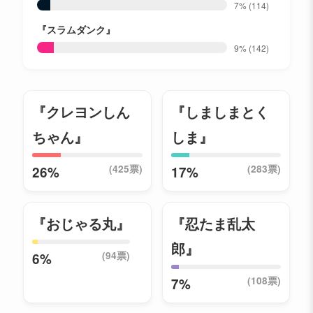
7%
(114)
『スラムダンク』
9%
(142)
『クレヨンしん
『しましまとく
ちゃん』
しま』
(425票)
(283票)
26%
17%
『おじゃる丸』
『忍たま乱太
郎』
(94票)
6%
(108票)
7%