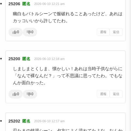
25206
匿名
2026-06-10 12:21 am
幽白もバトルシーンで服破れることあったけど、あれは
カッコいいから許してたわ。
0
0
通報
返信
25200
匿名
2026-06-10 12:18 am
しましまとくしま、懐かしい！あれは当時子供ながらに
「なんで裸なんだ？」って不思議に思ってたわ。でもな
んか面白かった。
0
0
通報
返信
25202
匿名
2026-06-10 12:17 am
忍たまの銭湯シーン、夕方によく流れてたよな。なんか