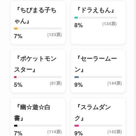
『ちびまる子ち
『ドラえもん』
ゃん』
(134票)
8%
(123票)
7%
『ポケットモン
『セーラームー
スター』
ン』
(81票)
(144票)
5%
9%
『幽☆遊☆白
『スラムダン
書』
ク』
(114票)
(142票)
7%
9%