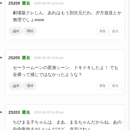
25209
匿名
2026-06-09 11:54 pm
劇場版クレしん、あれはもう別次元だわ。夕方放送とか
無理でしょwww
0
0
通報
返信
25205
匿名
2026-06-09 11:50 pm
セーラームーンの変身シーン、ドキドキしたよ！ でも
全裸って感じではなかったような？
0
0
通報
返信
25203
匿名
2026-06-09 11:48 pm
ちびまる子ちゃんは、まあ、まるちゃんだからね。あの
自由奔放さがいいんだけど、夕方はねぇ…