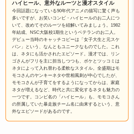
ハイヒール、意外なルーツと漫才スタイル
今回話題になっている90年代アニメの描写に驚く声も
多いですが、お笑いコンビ・ハイヒールのお二人につ
いて、改めてそのルーツを紐解いてみましょう。1982
年結成、NSC大阪校1期生というベテランのお二人。
デビュー当時のキャッチコピーは「女子大生と元スケ
バン」という、なんともユニークなものでした。これ
は、ネタにも活かされたエピソード。漫才では、リン
ゴさんがフリを主に担当しつつも、ボケとツッコミは
ネタによって入れ替わる柔軟なスタイル。全盛期はモ
モコさんのヤンキーネタや世相風刺が中心でしたが、
モモコさんが子育てをするようになってからは、家庭
ネタが増えるなど、時代と共に変化するネタも魅力の
一つです。コンビ名の「ハイヒール」も、モモコさん
の所属していた暴走族チーム名に由来するという、意
外なエピソードがあるのです。