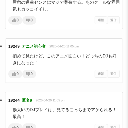
屋敷の選曲センスはマジで尊敬する。あのクールな雰囲
気もカッコイイし。
0
0
通報
返信
19249
アニメ初心者
2026-04-20 11:05 pm
初めて見たけど、このアニメ面白い！どっちのDJも好
きになった！
0
0
通報
返信
19244
匿名6
2026-04-20 11:05 pm
揚太郎のDJプレイは、見てるこっちまでアゲられる！
最高！
0
0
通報
返信