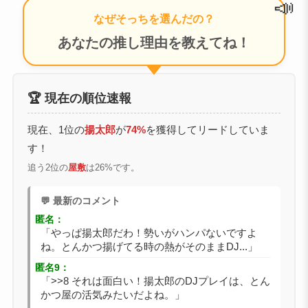
📣
なぜそっちを選んだの？
あなたの推し理由を教えてね！
🏆 現在の順位速報
現在、1位の
揚太郎
が
74%
を獲得してリードしていま
す！
追う2位の
屋敷
は26%です。
💬 最新のコメント
匿名：
「やっぱ揚太郎だわ！勢いがハンパないですよ
ね。とんかつ揚げてる時の熱がそのままDJ...」
匿名9：
「>>8 それは面白い！揚太郎のDJプレイは、とん
かつ屋の活気みたいだよね。」