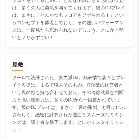
フロアをアゲるために、どんな困難にも立ち向かう姿
は、多くの人に勇気を与えてくれます。彼のDJプレイ
は、まさに「とんかつもフロアもアゲられる！」とい
うコンセプトを体現しており、その熱いパフォーマン
スは、一度見たら忘れられないでしょう。とにかく勢
いとノリがすごい！
屋敷
クールで洗練された、実力派DJ。無表情で淡々とプレ
イする姿は、まるで職人そのもの。IT企業の経営者と
いう裏の顔も持ち合わせており、その冷静沈着な判断
力と高い技術力は、多くのDJから一目置かれていま
す。彼のDJプレイは、まさに「音の彫刻」と呼ぶにふ
さわしく、緻密に計算された選曲とスムーズなミキシ
ングは、聴く者を魅了します。とにかくスタイリッシ
ュ！