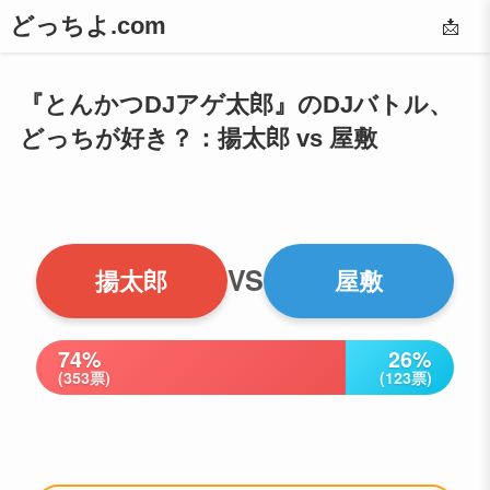
どっちよ.com
📩
『とんかつDJアゲ太郎』のDJバトル、
どっちが好き？：揚太郎 vs 屋敷
VS
揚太郎
屋敷
74%
26%
(353票)
(123票)