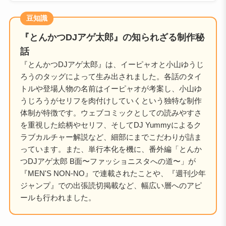
豆知識
『とんかつDJアゲ太郎』の知られざる制作秘
話
『とんかつDJアゲ太郎』は、イーピャオと小山ゆうじ
ろうのタッグによって生み出されました。各話のタイ
トルや登場人物の名前はイーピャオが考案し、小山ゆ
うじろうがセリフを肉付けしていくという独特な制作
体制が特徴です。ウェブコミックとしての読みやすさ
を重視した絵柄やセリフ、そしてDJ Yummyによるク
ラブカルチャー解説など、細部にまでこだわりが詰ま
っています。また、単行本化を機に、番外編「とんか
つDJアゲ太郎 B面〜ファッショニスタへの道〜」が
『MEN'S NON-NO』で連載されたことや、『週刊少年
ジャンプ』での出張読切掲載など、幅広い層へのアピ
ールも行われました。