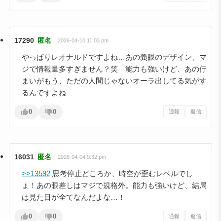
17290
匿名
2026-04-10 11:03 pm
やっぱりレオナルドですよね…あの義眼のデザイン、マ
ジで情報量多すぎません？笑 能力も強いけど、あの佇
まいがもう、ただの人間じゃないオーラ出してる気がす
るんですよね
0
0
通報
返信
16031
匿名
2026-04-04 9:32 pm
>>13592
思考停止どころか、時空が歪むレベルでし
ょ！あの眼差しはマジで規格外。能力も強いけど、結局
は見た目が全てなんだよな…！
0
0
通報
返信