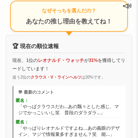
📣
なぜそっちを選んだの？
あなたの推し理由を教えてね！
🏆 現在の順位速報
現在、1位の
レオナルド・ウォッチ
が
31%
を獲得してリ
ードしています！
追う2位の
クラウス・V・ラインヘルツ
は20%です。
💬 最新のコメント
匿名：
「やっぱクラウスだわ...あの飄々とした感じ、マ
ジでかっこいいし笑 普段のダラダラ...」
匿名：
「やっぱりレオナルドですよね…あの義眼のデザ
イン、マジで情報量多すぎません？笑 能...」