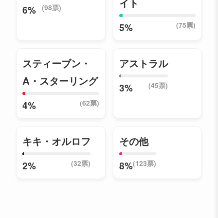
イト
(98票)
6%
(75票)
5%
スティーブン・
アストラル
A・スターリング
(45票)
3%
(62票)
4%
キキ・オルロフ
その他
(32票)
(123票)
2%
8%