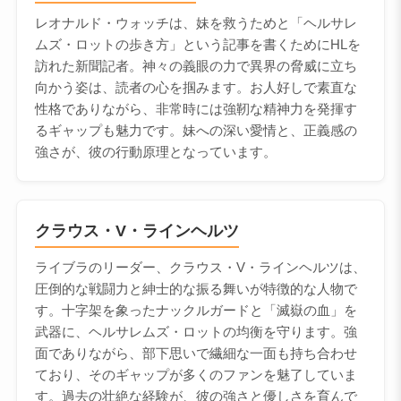
レオナルド・ウォッチは、妹を救うためと「ヘルサレ
ムズ・ロットの歩き方」という記事を書くためにHLを
訪れた新聞記者。神々の義眼の力で異界の脅威に立ち
向かう姿は、読者の心を掴みます。お人好しで素直な
性格でありながら、非常時には強靭な精神力を発揮す
るギャップも魅力です。妹への深い愛情と、正義感の
強さが、彼の行動原理となっています。
クラウス・V・ラインヘルツ
ライブラのリーダー、クラウス・V・ラインヘルツは、
圧倒的な戦闘力と紳士的な振る舞いが特徴的な人物で
す。十字架を象ったナックルガードと「滅嶽の血」を
武器に、ヘルサレムズ・ロットの均衡を守ります。強
面でありながら、部下思いで繊細な一面も持ち合わせ
ており、そのギャップが多くのファンを魅了していま
す。過去の壮絶な経験が、彼の強さと優しさを育んで