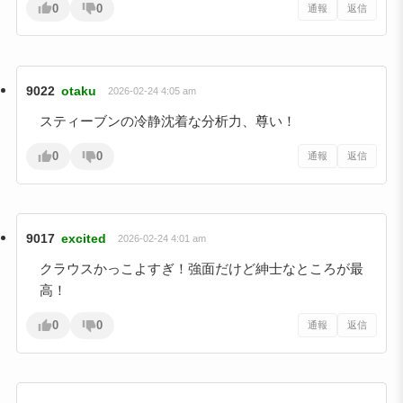
0
0
通報
返信
9022
otaku
2026-02-24 4:05 am
スティーブンの冷静沈着な分析力、尊い！
0
0
通報
返信
9017
excited
2026-02-24 4:01 am
クラウスかっこよすぎ！強面だけど紳士なところが最
高！
0
0
通報
返信