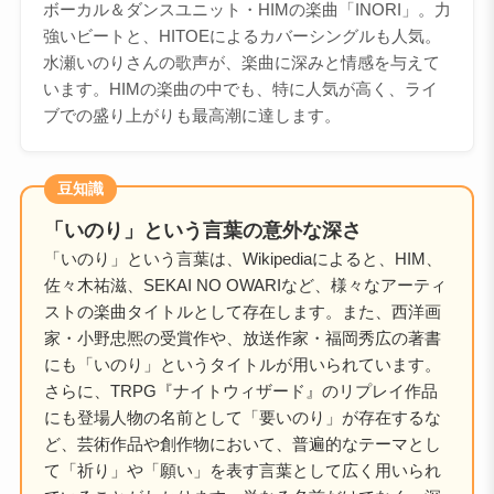
ボーカル＆ダンスユニット・HIMの楽曲「INORI」。力
強いビートと、HITOEによるカバーシングルも人気。
水瀬いのりさんの歌声が、楽曲に深みと情感を与えて
います。HIMの楽曲の中でも、特に人気が高く、ライ
ブでの盛り上がりも最高潮に達します。
豆知識
「いのり」という言葉の意外な深さ
「いのり」という言葉は、Wikipediaによると、HIM、
佐々木祐滋、SEKAI NO OWARIなど、様々なアーティ
ストの楽曲タイトルとして存在します。また、西洋画
家・小野忠熈の受賞作や、放送作家・福岡秀広の著書
にも「いのり」というタイトルが用いられています。
さらに、TRPG『ナイトウィザード』のリプレイ作品
にも登場人物の名前として「要いのり」が存在するな
ど、芸術作品や創作物において、普遍的なテーマとし
て「祈り」や「願い」を表す言葉として広く用いられ