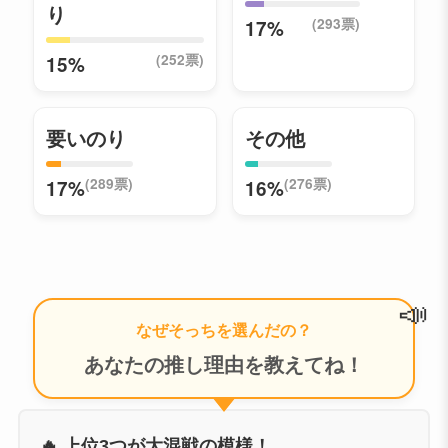
り
(293票)
17%
(252票)
15%
要いのり
その他
(289票)
(276票)
17%
16%
📣
なぜそっちを選んだの？
あなたの推し理由を教えてね！
🔥 上位3つが大混戦の模様！