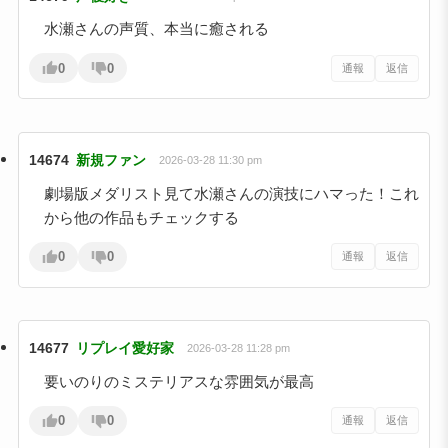
水瀬さんの声質、本当に癒される
0
0
通報
返信
14674
新規ファン
2026-03-28 11:30 pm
劇場版メダリスト見て水瀬さんの演技にハマった！これ
から他の作品もチェックする
0
0
通報
返信
14677
リプレイ愛好家
2026-03-28 11:28 pm
要いのりのミステリアスな雰囲気が最高
0
0
通報
返信