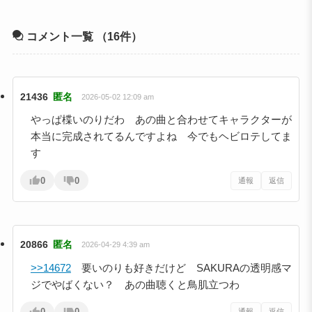
コメント一覧
（16件）
21436
匿名
2026-05-02 12:09 am
やっぱ楪いのりだわ あの曲と合わせてキャラクターが
本当に完成されてるんですよね 今でもヘビロテしてま
す
0
0
通報
返信
20866
匿名
2026-04-29 4:39 am
>>14672
要いのりも好きだけど SAKURAの透明感マ
ジでやばくない？ あの曲聴くと鳥肌立つわ
0
0
通報
返信