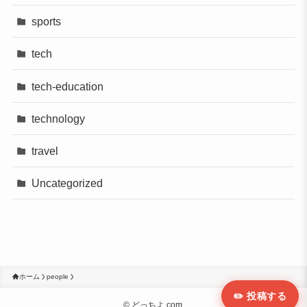
sports
tech
tech-education
technology
travel
Uncategorized
ホーム
people
✏️ 投稿する
©
どっちよ.com.