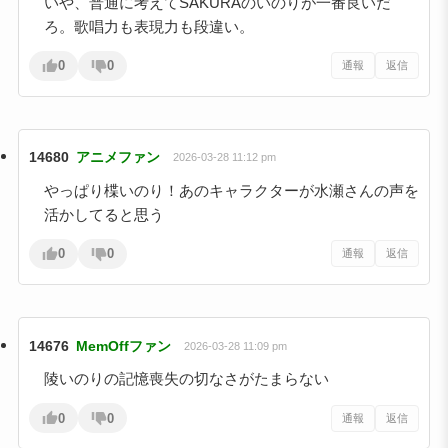
いや、普通に考えてSAKURAのいのりが一番良いだ
ろ。歌唱力も表現力も段違い。
0
0
通報
返信
14680
アニメファン
2026-03-28 11:12 pm
やっぱり楪いのり！あのキャラクターが水瀬さんの声を
活かしてると思う
0
0
通報
返信
14676
MemOffファン
2026-03-28 11:09 pm
陵いのりの記憶喪失の切なさがたまらない
0
0
通報
返信