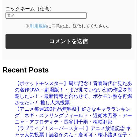
ニックネーム（任意）
※
利用規約
に同意の上、送信してください。
Recent Posts
【ポケットモンスター】周年記念！青春時代に見たあ
の名作OVA・劇場版！・まだ見ていない幻の作品を制
覇したい！・最新情報と合わせて、ポケモン熱を再燃
させたい！ 推し人気投票
【アニメ毎週200作品無料祭】好きなキャラランキン
グ｜ネギ・スプリングフィールド・近衛木乃香・アー
ニャ・アフロディテ・長谷川千雨・桜咲刹那
【ラブライブ！スーパースター!!】アニメ放送記念 キ
ャラ人気投票｜澁谷かのん・唐可可・桜小路きな子・