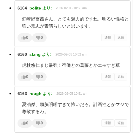
6164
polite
より:
2026-02-05 10:55 am
釘崎野薔薇さん、とても魅力的ですね。明るい性格と
強い意志が素晴らしいと思います。
0
0
通報
返信
6160
slang
より:
2026-02-05 10:52 am
虎杖悠仁まじ最強！宿儺との葛藤とかエモすぎ草
0
0
通報
返信
6163
rough
より:
2026-02-05 10:51 am
夏油傑、頭脳明晰すぎて怖いだろ。計画性とかマジで
尊敬するわ。
0
0
通報
返信