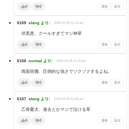
0
0
通報
返信
6169
slang
より:
2026-02-05 11:16 am
伏黒恵、クールすぎてマジ神草
0
0
通報
返信
6168
normal
より:
2026-02-05 11:10 am
両面宿儺、圧倒的な強さでゾクゾクするよね。
0
0
通報
返信
6167
slang
より:
2026-02-05 11:06 am
乙骨憂太、過去とかマジで泣ける草
0
0
通報
返信