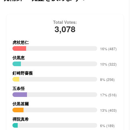
Total Votes:
3,078
虎杖悠仁
16%
(487)
伏黒恵
10%
(322)
釘崎野薔薇
8%
(256)
五条悟
17%
(516)
伏黒甚爾
13%
(403)
禪院真希
6%
(189)