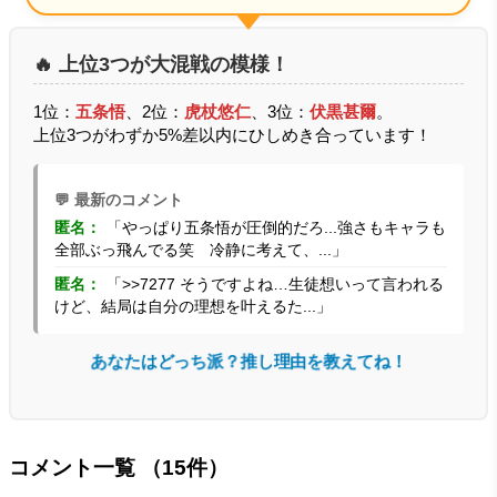
🔥 上位3つが大混戦の模様！
1位：
五条悟
、2位：
虎杖悠仁
、3位：
伏黒甚爾
。
上位3つがわずか5%差以内にひしめき合っています！
💬 最新のコメント
匿名：
「やっぱり五条悟が圧倒的だろ...強さもキャラも
全部ぶっ飛んでる笑 冷静に考えて、...」
匿名：
「>>7277 そうですよね…生徒想いって言われる
けど、結局は自分の理想を叶えるた...」
あなたはどっち派？推し理由を教えてね！
コメント一覧
（15件）