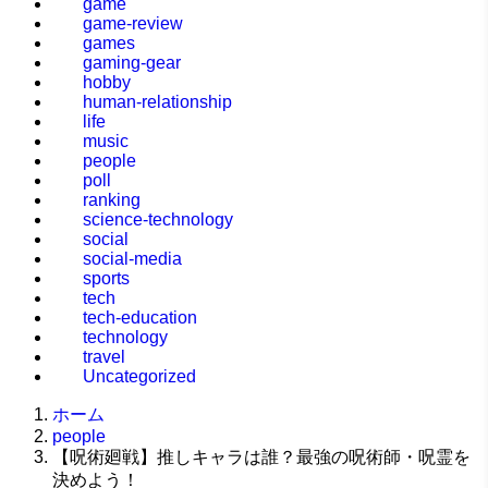
game
game-review
games
gaming-gear
hobby
human-relationship
life
music
people
poll
ranking
science-technology
social
social-media
sports
tech
tech-education
technology
travel
Uncategorized
ホーム
people
【呪術廻戦】推しキャラは誰？最強の呪術師・呪霊を
決めよう！