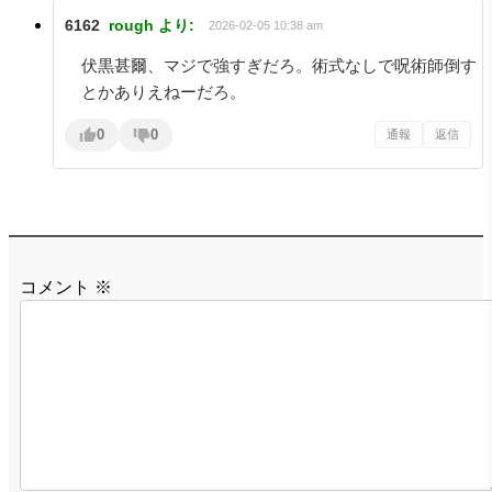
6162
rough
より:
2026-02-05 10:38 am
伏黒甚爾、マジで強すぎだろ。術式なしで呪術師倒す
とかありえねーだろ。
0
0
通報
返信
コメント
※