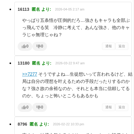
16113
匿名
より:
2026-04-05 2:17 am
やっぱり五条悟が圧倒的だろ…強さもキャラも全部ぶ
っ飛んでる笑 冷静に考えて、あんな強さ、他のキャ
ラじゃ無理じゃね？
0
0
通報
返信
13180
匿名
より:
2026-03-22 9:47 am
>>7277
そうですよね…生徒想いって言われるけど、結
局は自分の理想を叶えるための手段だったりするのか
な？強さ故の余裕なのか、それとも本当に信頼してる
のか、ちょっと怖いところもあるかも
0
0
通報
返信
8796
匿名
より:
2026-02-22 10:33 pm