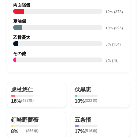
両面宿儺
12%
(378)
夏油傑
10%
(295)
乙骨憂太
5%
(154)
その他
3%
(78)
虎杖悠仁
伏黒恵
16%
10%
(487票)
(322票)
釘崎野薔薇
五条悟
8%
17%
(256票)
(516票)