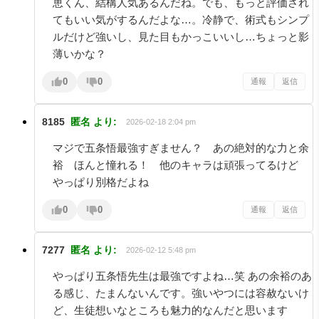
恵くん、結構人気あるんだね。でも、もっと評価され
てもいい気がするんだよな…。冷静で、術式もシンプ
ルだけど強いし、見た目もかっこいいし…ちょっと影
薄いかな？
0
0
通報
返信
8185
匿名
より:
2026-02-18 2:04 pm
マジで五条悟最強すぎません？ あの絶対的な力と余
裕 ほんと憧れる！ 他のキャラは頑張ってるけど
やっぱり別格だよね
0
0
通報
返信
7277
匿名
より:
2026-02-12 5:48 pm
やっぱり五条悟先生は最強ですよね…笑 あの余裕のあ
る感じ、たまんないんです。強いやつには容赦ないけ
ど、生徒想いなところも魅力的なんだと思います