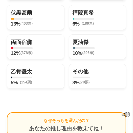
伏黒甚爾
禪院真希
13%
6%
(403票)
(189票)
両面宿儺
夏油傑
12%
10%
(378票)
(295票)
乙骨憂太
その他
5%
3%
(154票)
(78票)
📣
なぜそっちを選んだの？
あなたの推し理由を教えてね！