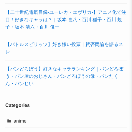
【二十世紀電氣目録-ユーレカ・エヴリカ-】アニメ化で注
目！好きなキャラは？｜坂本 喜八・百川 稲子・百川 規
子・坂本 清六・百川 俊一
【バトルスピリッツ】好き嫌い投票｜賛否両論を語るス
レ
【パンどろぼう】好きなキャラランキング｜パンどろぼ
う・パン屋のおじさん・パンどろぼうの母・パンたく
ん・パンじい
Categories
anime