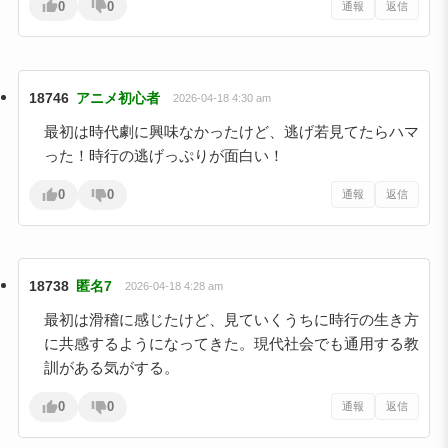
0
0
通報
返信
18746
アニメ初心者
2026-04-18 4:30 am
最初は時代劇に興味なかったけど、逃げ若見てたらハマ
った！時行の逃げっぷりが面白い！
0
0
通報
返信
18738
匿名7
2026-04-18 4:28 am
最初は滑稽に感じたけど、見ていくうちに時行の生き方
に共感するようになってきた。現代社会でも通用する教
訓がある気がする。
0
0
通報
返信