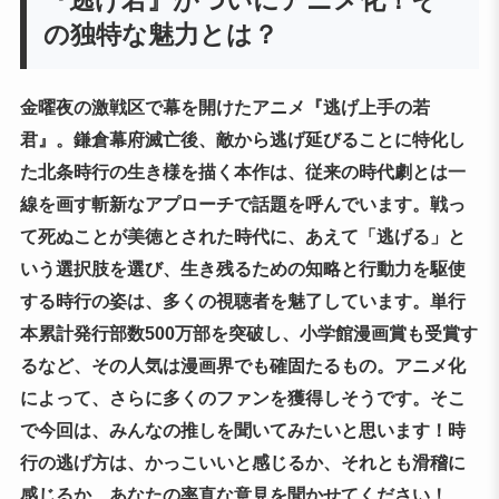
『逃げ若』がついにアニメ化！そ
の独特な魅力とは？
金曜夜の激戦区で幕を開けたアニメ『逃げ上手の若
君』。鎌倉幕府滅亡後、敵から逃げ延びることに特化し
た北条時行の生き様を描く本作は、従来の時代劇とは一
線を画す斬新なアプローチで話題を呼んでいます。戦っ
て死ぬことが美徳とされた時代に、あえて「逃げる」と
いう選択肢を選び、生き残るための知略と行動力を駆使
する時行の姿は、多くの視聴者を魅了しています。単行
本累計発行部数500万部を突破し、小学館漫画賞も受賞す
るなど、その人気は漫画界でも確固たるもの。アニメ化
によって、さらに多くのファンを獲得しそうです。そこ
で今回は、みんなの推しを聞いてみたいと思います！時
行の逃げ方は、かっこいいと感じるか、それとも滑稽に
感じるか、あなたの率直な意見を聞かせてください！