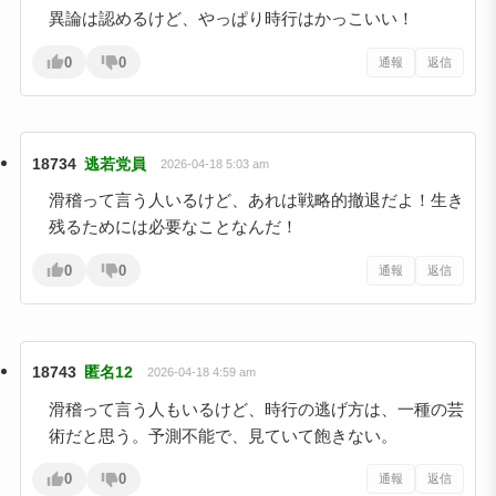
異論は認めるけど、やっぱり時行はかっこいい！
0
0
通報
返信
18734
逃若党員
2026-04-18 5:03 am
滑稽って言う人いるけど、あれは戦略的撤退だよ！生き
残るためには必要なことなんだ！
0
0
通報
返信
18743
匿名12
2026-04-18 4:59 am
滑稽って言う人もいるけど、時行の逃げ方は、一種の芸
術だと思う。予測不能で、見ていて飽きない。
0
0
通報
返信