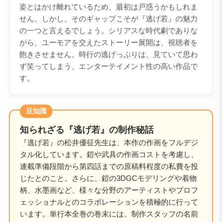
姿とはかけ離れているため、最初は戸惑うかもしれま
せん。しかし、そのギャップこそが『逃げ若』の魅力
の一つと言えるでしょう。シリアスな時代劇でありな
がら、ユーモアを交えたストーリー展開は、視聴者を
飽きさせません。時行の逃げっぷりは、見ていて思わ
ず笑ってしまう、エンターテイメント性の高い作品で
す。
豆知識
知られざる『逃げ若』の制作秘話
『逃げ若』の松井優征先生は、本作の作画をフルデジ
タル化しています。鎧や武具の作画コストを考慮し、
連載準備段階から第四話までの原稿料程度の私費を投
じたとのこと。さらに、鎧の3DGCモデリングや着物
柄、水墨画など、様々な分野のアーティストやプロフ
ェッショナルとのコラボレーションを積極的に行って
います。単行本全巻の巻末には、制作スタッフの名前