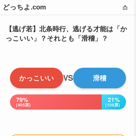
どっちよ.com
📩
【逃げ若】北条時行、逃げる才能は「か
っこいい」？それとも「滑稽」？
VS
かっこいい
滑稽
79%
21%
(405票)
(108票)
📣