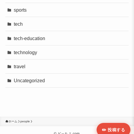
sports
tech
tech-education
technology
travel
Uncategorized
ホーム
people
✏️ 投稿する
©
どっちよ.com.