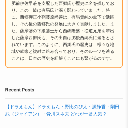
肥前伊佐早荘を支配した西郷氏が歴史に名を残してお
り、この一族は有馬氏と深く関わっていました。特
に、西郷弾正小弼藤原尚善は、有馬貴純の傘下で活躍
し、その後の西郷氏の発展に大きく貢献しました。ま
た、薩摩藩の下級藩士から西郷隆盛・従道兄弟を輩出
した薩摩西郷氏も、その出自は肥後西郷氏に遡るとさ
れています。このように、西郷氏の歴史は、様々な地
域や武家と複雑に絡み合っており、そのルーツを辿る
ことは、日本の歴史を紐解くことにも繋がるのです。
Recent Posts
【ドラえもん】ドラえもん・野比のび太・源静香・剛田
武（ジャイアン）・骨川スネ夫 どれが一番人気？