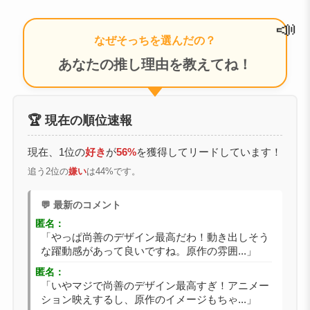
📣
なぜそっちを選んだの？
あなたの推し理由を教えてね！
🏆 現在の順位速報
現在、1位の
好き
が
56%
を獲得してリードしています！
追う2位の
嫌い
は44%です。
💬 最新のコメント
匿名：
「やっぱ尚善のデザイン最高だわ！動き出しそう
な躍動感があって良いですね。原作の雰囲...」
匿名：
「いやマジで尚善のデザイン最高すぎ！アニメー
ション映えするし、原作のイメージもちゃ...」