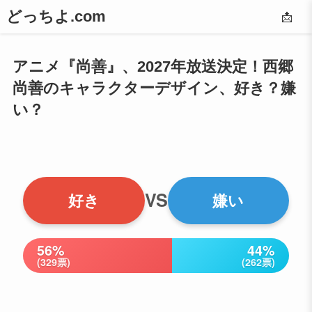
どっちよ.com
📩
アニメ『尚善』、2027年放送決定！西郷
尚善のキャラクターデザイン、好き？嫌
い？
VS
好き
嫌い
56%
44%
(329票)
(262票)