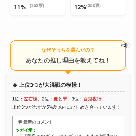
(252票)
(258票)
11%
12%
📣
なぜそっちを選んだの？
あなたの推し理由を教えてね！
🔥 上位3つが大混戦の模様！
1位：
左右様
、2位：
篝と雫
、3位：
百鬼夜行
。
上位3つがわずか5%差以内にひしめき合っています！
💬 最新のコメント
ツガイ愛：