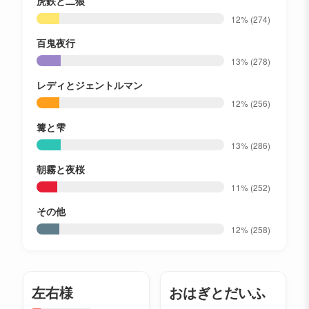
虎鉄と二狼
12%
(274)
百鬼夜行
13%
(278)
レディとジェントルマン
12%
(256)
篝と雫
13%
(286)
朝霧と夜桜
11%
(252)
その他
12%
(258)
左右様
おはぎとだいふ