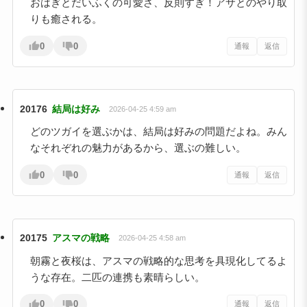
おはぎとだいふくの可愛さ、反則すぎ！アサとのやり取
りも癒される。
0
0
通報
返信
20176
結局は好み
2026-04-25 4:59 am
どのツガイを選ぶかは、結局は好みの問題だよね。みん
なそれぞれの魅力があるから、選ぶの難しい。
0
0
通報
返信
20175
アスマの戦略
2026-04-25 4:58 am
朝霧と夜桜は、アスマの戦略的な思考を具現化してるよ
うな存在。二匹の連携も素晴らしい。
0
0
通報
返信