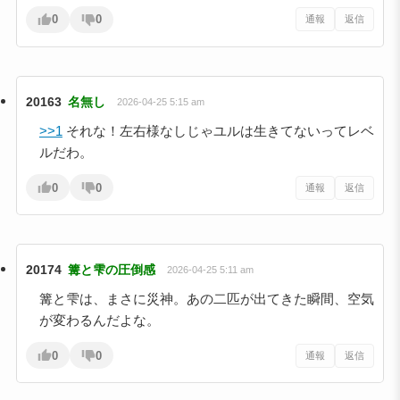
0
0
通報
返信
20163
名無し
2026-04-25 5:15 am
>>1
それな！左右様なしじゃユルは生きてないってレベ
ルだわ。
0
0
通報
返信
20174
篝と雫の圧倒感
2026-04-25 5:11 am
篝と雫は、まさに災神。あの二匹が出てきた瞬間、空気
が変わるんだよな。
0
0
通報
返信