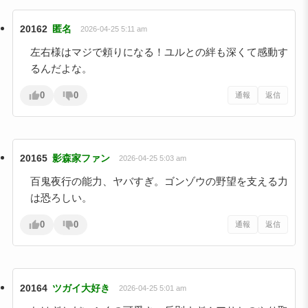
20162
匿名
2026-04-25 5:11 am
左右様はマジで頼りになる！ユルとの絆も深くて感動す
るんだよな。
0
0
通報
返信
20165
影森家ファン
2026-04-25 5:03 am
百鬼夜行の能力、ヤバすぎ。ゴンゾウの野望を支える力
は恐ろしい。
0
0
通報
返信
20164
ツガイ大好き
2026-04-25 5:01 am