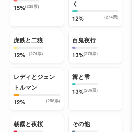
く
(339票)
15%
(274票)
12%
虎鉄と二狼
百鬼夜行
(274票)
(278票)
12%
13%
レディとジェン
篝と雫
トルマン
(286票)
13%
(256票)
12%
朝霧と夜桜
その他