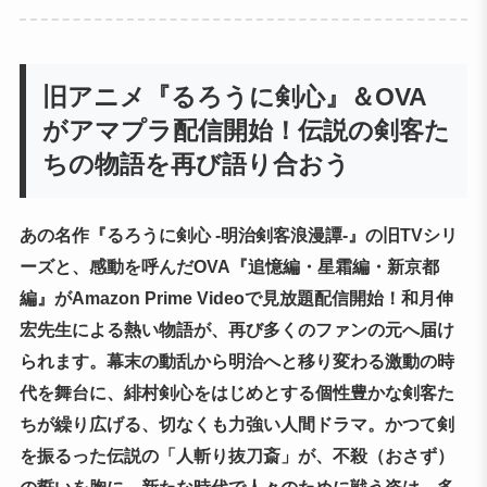
旧アニメ『るろうに剣心』＆OVA
がアマプラ配信開始！伝説の剣客た
ちの物語を再び語り合おう
あの名作『るろうに剣心 -明治剣客浪漫譚-』の旧TVシリ
ーズと、感動を呼んだOVA『追憶編・星霜編・新京都
編』がAmazon Prime Videoで見放題配信開始！和月伸
宏先生による熱い物語が、再び多くのファンの元へ届け
られます。幕末の動乱から明治へと移り変わる激動の時
代を舞台に、緋村剣心をはじめとする個性豊かな剣客た
ちが繰り広げる、切なくも力強い人間ドラマ。かつて剣
を振るった伝説の「人斬り抜刀斎」が、不殺（おさず）
の誓いを胸に、新たな時代で人々のために戦う姿は、多