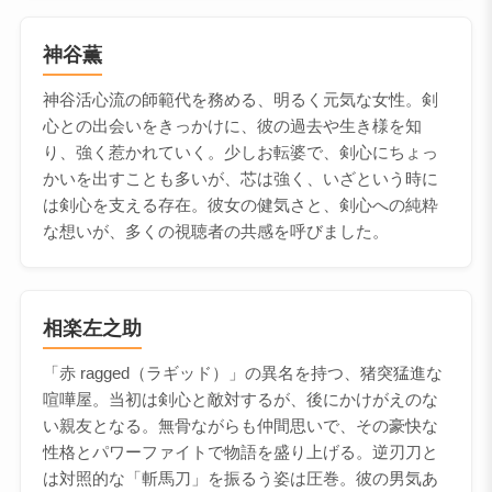
神谷薫
神谷活心流の師範代を務める、明るく元気な女性。剣
心との出会いをきっかけに、彼の過去や生き様を知
り、強く惹かれていく。少しお転婆で、剣心にちょっ
かいを出すことも多いが、芯は強く、いざという時に
は剣心を支える存在。彼女の健気さと、剣心への純粋
な想いが、多くの視聴者の共感を呼びました。
相楽左之助
「赤 ragged（ラギッド）」の異名を持つ、猪突猛進な
喧嘩屋。当初は剣心と敵対するが、後にかけがえのな
い親友となる。無骨ながらも仲間思いで、その豪快な
性格とパワーファイトで物語を盛り上げる。逆刃刀と
は対照的な「斬馬刀」を振るう姿は圧巻。彼の男気あ