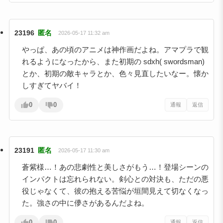
23196
匿名
2026-05-17 11:32 am
やっぱ、あの頃のアニメは神作画だよね。アマプラで観
れるようになったから、また初期の sdxh( swordsman)
とか、初期の敵キャラとか、色々見直したいなー。懐か
しすぎてヤバイ！
0
0
通報
返信
23191
匿名
2026-05-17 11:30 am
蒼紫様…！あの悲劇性と美しさがもう…！登場シーンの
インパクトは忘れられない。剣心との対決も、ただの悪
役じゃなくて、彼の抱える苦悩が垣間見えて切なくなっ
た。強さの中に儚さがあるんだよね。
0
0
通報
返信