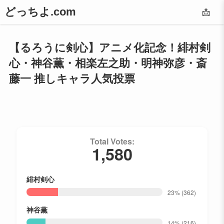
どっちよ.com
📩
【るろうに剣心】アニメ化記念！緋村剣
心・神谷薫・相楽左之助・明神弥彦・斎
藤一 推しキャラ人気投票
Total Votes:
1,580
緋村剣心
23%
(362)
神谷薫
14%
(216)