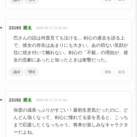
23193
匿名
2026-05-17 11:20 am
巴さんの話は何度見ても泣ける… 剣心の過去を語る上
で、彼女の存在はあまりにも大きい。あの切ない笑顔が
目に焼き付いて離れない。剣心の「不殺」の理由が、彼
女の悲劇にあったと知ったときは衝撃だった。
0
0
通報
返信
23192
匿名
2026-05-17 11:17 am
弥彦の成長っぷりがすごい！最初生意気だったのに、ど
んどん強くなって、剣心に憧れてる姿を見ると、こっち
まで応援したくなっちゃう。将来が楽しみなキャラクタ
ーだよね。