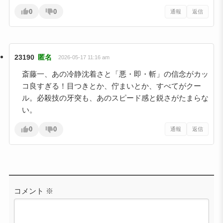
0
0
通報
返信
23190
匿名
2026-05-17 11:16 am
斎藤一、あの冷静沈着さと「悪・即・斬」の信念がカッ
コ良すぎる！目つきとか、佇まいとか、すべてがクー
ル。必殺技の牙突も、あのスピード感と鋭さがたまらな
い。
0
0
通報
返信
コメント
※