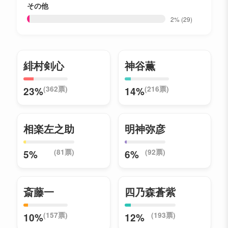
その他
2%
(29)
緋村剣心
神谷薫
(362票)
(216票)
23%
14%
相楽左之助
明神弥彦
(81票)
(92票)
5%
6%
斎藤一
四乃森蒼紫
(157票)
(193票)
10%
12%