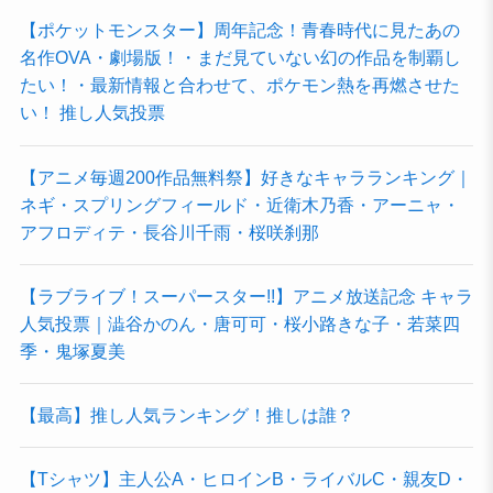
【ポケットモンスター】周年記念！青春時代に見たあの
名作OVA・劇場版！・まだ見ていない幻の作品を制覇し
たい！・最新情報と合わせて、ポケモン熱を再燃させた
い！ 推し人気投票
【アニメ毎週200作品無料祭】好きなキャラランキング｜
ネギ・スプリングフィールド・近衛木乃香・アーニャ・
アフロディテ・長谷川千雨・桜咲刹那
【ラブライブ！スーパースター!!】アニメ放送記念 キャラ
人気投票｜澁谷かのん・唐可可・桜小路きな子・若菜四
季・鬼塚夏美
【最高】推し人気ランキング！推しは誰？
【Tシャツ】主人公A・ヒロインB・ライバルC・親友D・