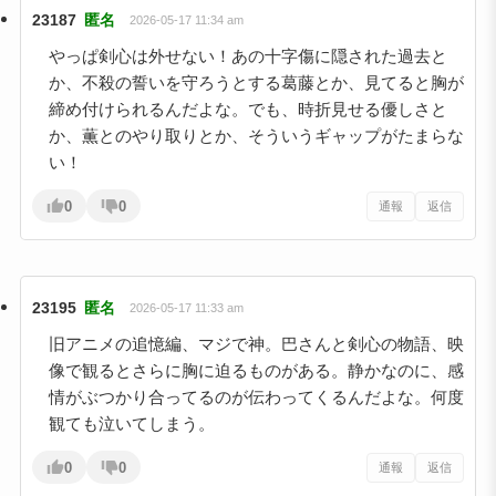
23187
匿名
2026-05-17 11:34 am
やっぱ剣心は外せない！あの十字傷に隠された過去と
か、不殺の誓いを守ろうとする葛藤とか、見てると胸が
締め付けられるんだよな。でも、時折見せる優しさと
か、薫とのやり取りとか、そういうギャップがたまらな
い！
0
0
通報
返信
23195
匿名
2026-05-17 11:33 am
旧アニメの追憶編、マジで神。巴さんと剣心の物語、映
像で観るとさらに胸に迫るものがある。静かなのに、感
情がぶつかり合ってるのが伝わってくるんだよな。何度
観ても泣いてしまう。
0
0
通報
返信