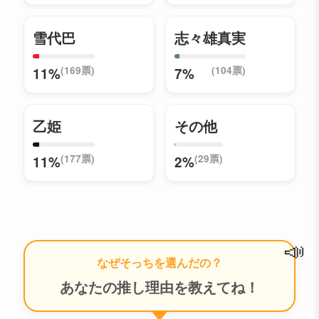
雪代巴
志々雄真実
(169票)
(104票)
11%
7%
乙姫
その他
(177票)
(29票)
11%
2%
📣
なぜそっちを選んだの？
あなたの推し理由を教えてね！