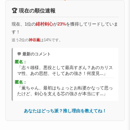
🏆 現在の順位速報
現在、1位の
緋村剣心
が
23%
を獲得してリードしていま
す！
追う2位の
神谷薫
は14%です。
💬 最新のコメント
匿名：
「志々雄様、悪役として最高すぎん？あのカリス
マ性、あの思想、そしてあの強さ！何度見...」
匿名：
「薫ちゃん、最初はちょっとお転婆かなって思っ
たけど、剣心を支える芯の強さが本当にす...」
あなたはどっち派？推し理由を教えてね！