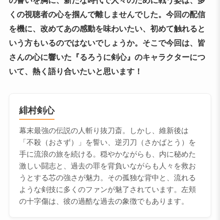
くの視聴者の心を掴んで離しませんでした。今回の配信
を機に、改めてあの感動を味わいたい、初めて触れると
いう方もいるのではないでしょうか。そこで今回は、皆
さんの心に響いた『るろうに剣心』のキャラクターにつ
いて、熱く語り合いたいと思います！
緋村剣心
幕末最強の伝説の人斬り抜刀斎。しかし、維新後は
「不殺（おさず）」を誓い、逆刃刀（さかばとう）を
手に流浪の旅を続ける。穏やかながらも、内に秘めた
激しい闘志と、過去の罪を背負いながらも人々を救お
うとする芯の強さが魅力。その孤独な背中と、流れる
ような剣技に多くのファンが魅了されています。左頬
の十字傷は、彼の過酷な過去の象徴でもあります。