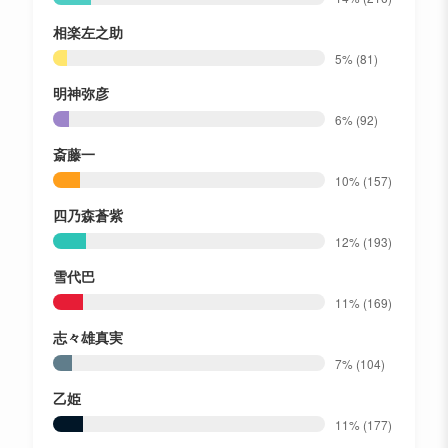
相楽左之助
5%
(81)
明神弥彦
6%
(92)
斎藤一
10%
(157)
四乃森蒼紫
12%
(193)
雪代巴
11%
(169)
志々雄真実
7%
(104)
乙姫
11%
(177)