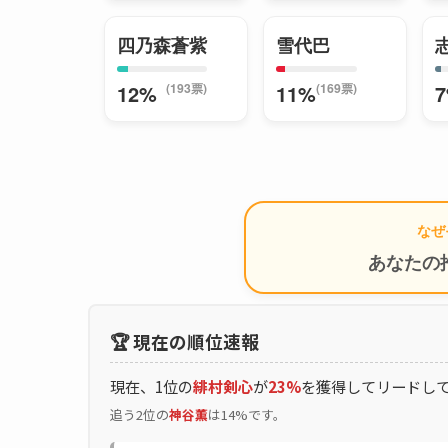
四乃森蒼紫
雪代巴
(193票)
(169票)
12%
11%
なぜ
あなたの
🏆 現在の順位速報
現在、1位の
緋村剣心
が
23%
を獲得してリードし
追う2位の
神谷薫
は14%です。