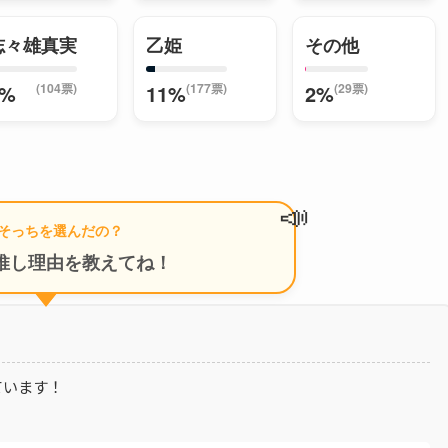
志々雄真実
乙姫
その他
(104票)
(177票)
(29票)
7%
11%
2%
📣
そっちを選んだの？
推し理由を教えてね！
ています！