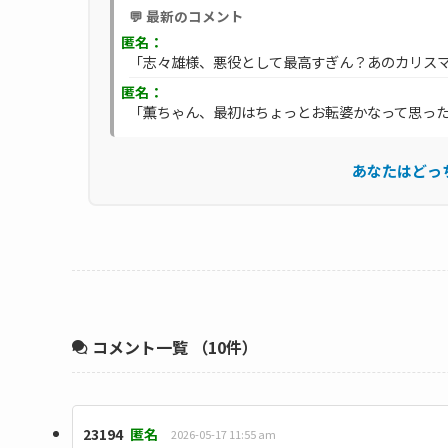
💬 最新のコメント
匿名：
「志々雄様、悪役として最高すぎん？あのカリスマ性
匿名：
「薫ちゃん、最初はちょっとお転婆かなって思ったけ
あなたはどっ
コメント一覧
（10件）
23194
匿名
2026-05-17 11:55 am