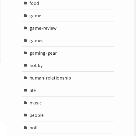
food
game
game-review
games
gaming-gear
hobby
human-relationship
life
music
people
poll