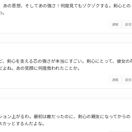
、あの思想、そしてあの強さ！何度見てもゾクゾクする。剣心との
わ。
通報
返信
ど、剣心を支える芯の強さが本当にすごい。剣心にとって、彼女の
だよね。あの笑顔に何度救われたことか。
通報
返信
ション上がるわ。最初は敵だったのに、剣心の親友になってからの
スカッとするんだよな。