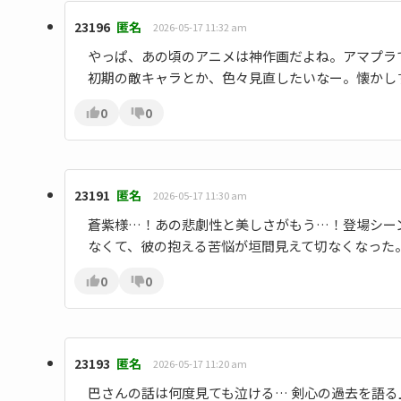
23196
匿名
2026-05-17 11:32 am
やっぱ、あの頃のアニメは神作画だよね。アマプラで観れる
初期の敵キャラとか、色々見直したいなー。懐かし
0
0
23191
匿名
2026-05-17 11:30 am
蒼紫様…！あの悲劇性と美しさがもう…！登場シー
なくて、彼の抱える苦悩が垣間見えて切なくなった
0
0
23193
匿名
2026-05-17 11:20 am
巴さんの話は何度見ても泣ける… 剣心の過去を語