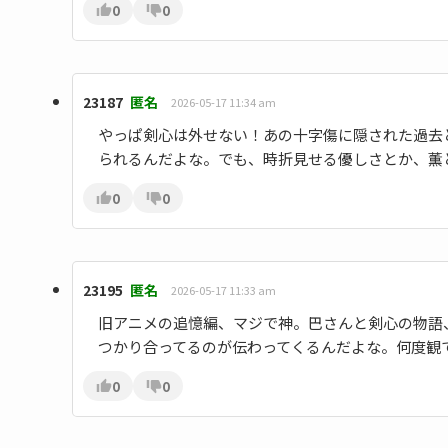
0
0
23187
匿名
2026-05-17 11:34 am
やっぱ剣心は外せない！あの十字傷に隠された過去
られるんだよな。でも、時折見せる優しさとか、薫
0
0
23195
匿名
2026-05-17 11:33 am
旧アニメの追憶編、マジで神。巴さんと剣心の物語
つかり合ってるのが伝わってくるんだよな。何度観
0
0