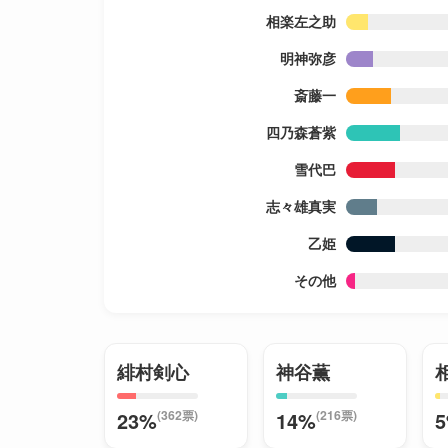
相楽左之助
明神弥彦
斎藤一
四乃森蒼紫
雪代巴
志々雄真実
乙姫
その他
緋村剣心
神谷薫
(362票)
(216票)
23%
14%