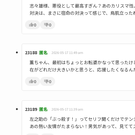
志々雄様、悪役として最高すぎん？あのカリスマ性
対決は、まさに宿命の対決って感じで、鳥肌立った
0
0
23188
匿名
2026-05-17 11:49 am
薫ちゃん、最初はちょっとお転婆かなって思ったけ
在がどれだけ大きいかと思うと、応援したくなるん
0
0
23189
匿名
2026-05-17 11:39 am
左之助の「ぶっ殺す！」ってセリフ聞くだけでテン
あの熱い友情がたまらない！男気があって、見てて