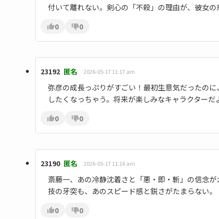
付いて離れない。剣心の「不殺」の理由が、彼女の
0
0
23192
匿名
2026-05-17 11:17 am
弥彦の成長っぷりがすごい！最初生意気だったのに
したくなっちゃう。将来が楽しみなキャラクターだ
0
0
23190
匿名
2026-05-17 11:16 am
斎藤一、あの冷静沈着さと「悪・即・斬」の信念が
技の牙突も、あのスピード感と鋭さがたまらない。
0
0