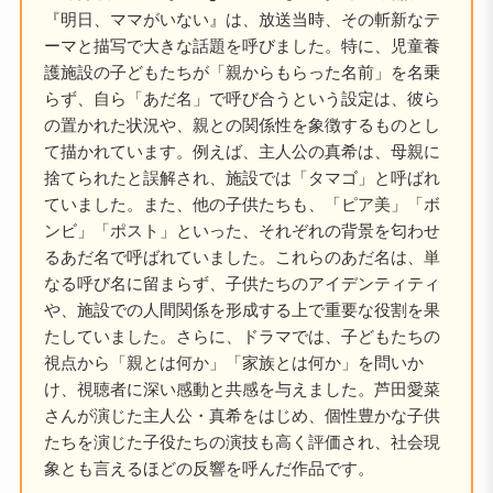
『明日、ママがいない』は、放送当時、その斬新なテ
ーマと描写で大きな話題を呼びました。特に、児童養
護施設の子どもたちが「親からもらった名前」を名乗
らず、自ら「あだ名」で呼び合うという設定は、彼ら
の置かれた状況や、親との関係性を象徴するものとし
て描かれています。例えば、主人公の真希は、母親に
捨てられたと誤解され、施設では「タマゴ」と呼ばれ
ていました。また、他の子供たちも、「ピア美」「ボ
ンビ」「ポスト」といった、それぞれの背景を匂わせ
るあだ名で呼ばれていました。これらのあだ名は、単
なる呼び名に留まらず、子供たちのアイデンティティ
や、施設での人間関係を形成する上で重要な役割を果
たしていました。さらに、ドラマでは、子どもたちの
視点から「親とは何か」「家族とは何か」を問いか
け、視聴者に深い感動と共感を与えました。芦田愛菜
さんが演じた主人公・真希をはじめ、個性豊かな子供
たちを演じた子役たちの演技も高く評価され、社会現
象とも言えるほどの反響を呼んだ作品です。