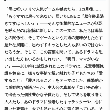
「母に軽いノリで人気ゲームを勧めたら、3カ月後……
『もうママは戻って来ない』届いたLINEに『脳年齢若過
ぎてすばらしい』」――そんな衝撃的なニュースが話題
を呼んだのは記憶に新しい。この一文に、私たちは母親
との関係性、そしてゲームという共通の趣味がもたらす
意外な展開に、思わずドキッとした人も多いのではない
だろうか。そして、この言葉を聞いて、あるドラマを思
い出した方もいるかもしれない。『明日、ママがいな
い』――2014年に放送されたこのドラマは、児童養護施
設を舞台に、様々な事情で親と離れた子どもたちの「愛
すること」「愛されること」をテーマにした、衝撃的か
つ感動的な物語だった。主人公の真希が「コガモの家」
で出会った個性豊かな子供たち、そして彼らを取り巻く
大人たち。あのドラマに登場したキャラクターや、心に
響いた要素は、今でも私たちの心に強く残っている。そ