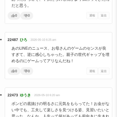
だと思う。
0
0
通報
返信
22487
ひろ
2026-05-10 6:25 am
あのLINEのニュース、お母さんのゲームのセンスが良
すぎて、逆に感心しちゃった。親子の世代ギャップを埋
めるのにゲームってアリなんだね！
0
0
通報
返信
22473
ゆうき
2026-05-10 6:20 am
ボンビの底抜けの明るさに元気をもらってた！お金がな
い中でも、工夫して楽しさを見つける姿、見習いたいと
思った。なんか、人生って何があっても前向きに生きれ