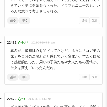
きていく姿に勇気をもらった。ドラマもニュースも、い
ろんな意味で考えさせられる。
0
0
通報
返信
22482
かおり
2026-05-10 5:54 am
真希が、最初は心を閉ざしてたけど、徐々に「コガモの
家」を自分の居場所だと感じていく変化が、すごく自然
で感動的だった。周りの子供たちや大人たちの愛情が、
彼女を変えていったんだね。
0
0
通報
返信
22472
なつ
2026-05-10 5:50 am
ピア美が弾くピアノの曲、今でも耳に残ってる。施設っ