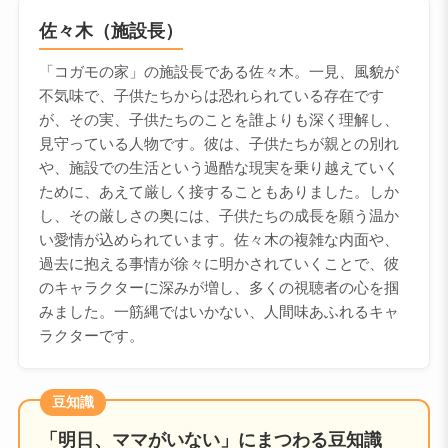
佐々木（施設長）
「コガモの家」の施設長である佐々木。一見、風貌が
不気味で、子供たちからは恐れられている存在です
が、その実、子供たちのことを誰よりも深く理解し、
見守っている人物です。彼は、子供たちが親との別れ
や、施設での生活という過酷な現実を乗り越えていく
ために、あえて厳しく接することもありました。しか
し、その厳しさの奥には、子供たちの成長を願う温か
い愛情が込められています。佐々木の複雑な内面や、
過去に抱える事情が徐々に明かされていくことで、彼
のキャラクターに深みが増し、多くの視聴者の心を掴
みました。一筋縄ではいかない、人間味あふれるキャ
ラクターです。
豆知識
「明日、ママがいない」にまつわる豆知識