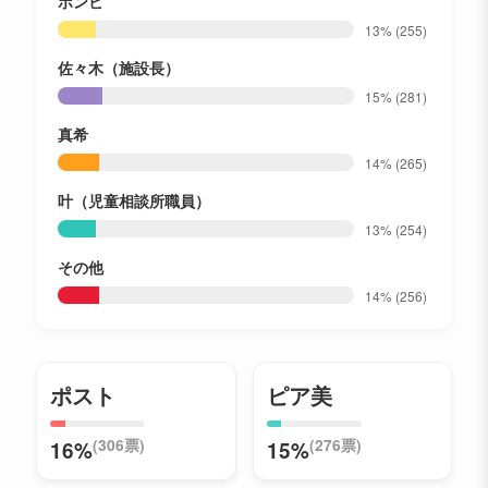
ボンビ
13%
(255)
佐々木（施設長）
15%
(281)
真希
14%
(265)
叶（児童相談所職員）
13%
(254)
その他
14%
(256)
ポスト
ピア美
(306票)
(276票)
16%
15%