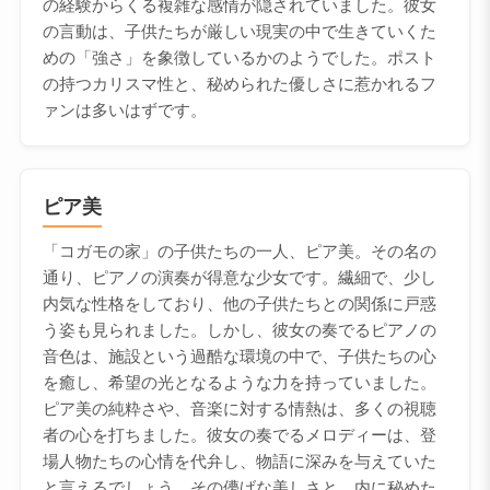
の経験からくる複雑な感情が隠されていました。彼女
の言動は、子供たちが厳しい現実の中で生きていくた
めの「強さ」を象徴しているかのようでした。ポスト
の持つカリスマ性と、秘められた優しさに惹かれるフ
ァンは多いはずです。
ピア美
「コガモの家」の子供たちの一人、ピア美。その名の
通り、ピアノの演奏が得意な少女です。繊細で、少し
内気な性格をしており、他の子供たちとの関係に戸惑
う姿も見られました。しかし、彼女の奏でるピアノの
音色は、施設という過酷な環境の中で、子供たちの心
を癒し、希望の光となるような力を持っていました。
ピア美の純粋さや、音楽に対する情熱は、多くの視聴
者の心を打ちました。彼女の奏でるメロディーは、登
場人物たちの心情を代弁し、物語に深みを与えていた
と言えるでしょう。その儚げな美しさと、内に秘めた