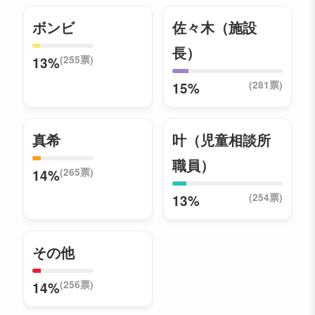
ボンビ
佐々木（施設
長）
(255票)
13%
(281票)
15%
真希
叶（児童相談所
職員）
(265票)
14%
(254票)
13%
その他
(256票)
14%