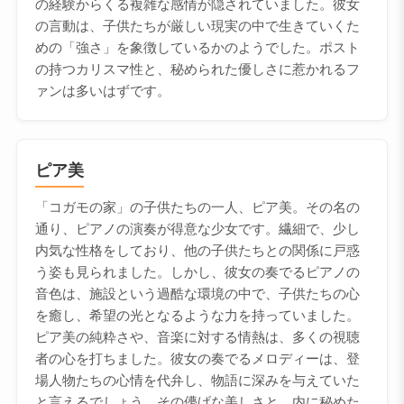
の経験からくる複雑な感情が隠されていました。彼女
の言動は、子供たちが厳しい現実の中で生きていくた
めの「強さ」を象徴しているかのようでした。ポスト
の持つカリスマ性と、秘められた優しさに惹かれるフ
ァンは多いはずです。
ピア美
「コガモの家」の子供たちの一人、ピア美。その名の
通り、ピアノの演奏が得意な少女です。繊細で、少し
内気な性格をしており、他の子供たちとの関係に戸惑
う姿も見られました。しかし、彼女の奏でるピアノの
音色は、施設という過酷な環境の中で、子供たちの心
を癒し、希望の光となるような力を持っていました。
ピア美の純粋さや、音楽に対する情熱は、多くの視聴
者の心を打ちました。彼女の奏でるメロディーは、登
場人物たちの心情を代弁し、物語に深みを与えていた
と言えるでしょう。その儚げな美しさと、内に秘めた