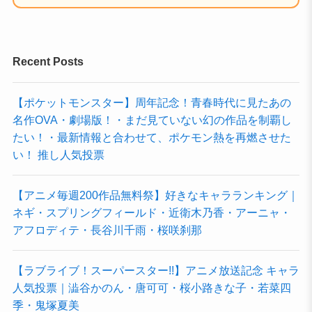
Recent Posts
【ポケットモンスター】周年記念！青春時代に見たあの
名作OVA・劇場版！・まだ見ていない幻の作品を制覇し
たい！・最新情報と合わせて、ポケモン熱を再燃させた
い！ 推し人気投票
【アニメ毎週200作品無料祭】好きなキャラランキング｜
ネギ・スプリングフィールド・近衛木乃香・アーニャ・
アフロディテ・長谷川千雨・桜咲刹那
【ラブライブ！スーパースター!!】アニメ放送記念 キャラ
人気投票｜澁谷かのん・唐可可・桜小路きな子・若菜四
季・鬼塚夏美