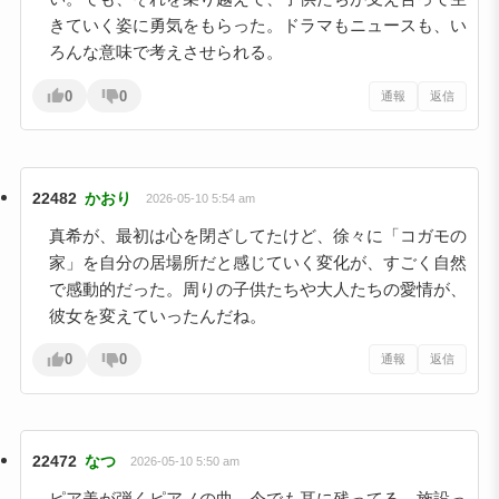
きていく姿に勇気をもらった。ドラマもニュースも、い
ろんな意味で考えさせられる。
0
0
通報
返信
22482
かおり
2026-05-10 5:54 am
真希が、最初は心を閉ざしてたけど、徐々に「コガモの
家」を自分の居場所だと感じていく変化が、すごく自然
で感動的だった。周りの子供たちや大人たちの愛情が、
彼女を変えていったんだね。
0
0
通報
返信
22472
なつ
2026-05-10 5:50 am
ピア美が弾くピアノの曲、今でも耳に残ってる。施設っ