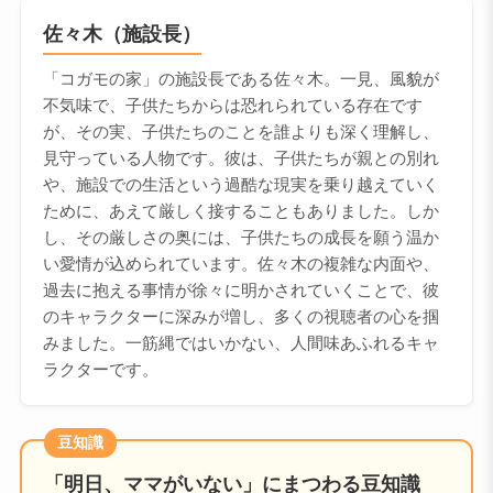
佐々木（施設長）
「コガモの家」の施設長である佐々木。一見、風貌が
不気味で、子供たちからは恐れられている存在です
が、その実、子供たちのことを誰よりも深く理解し、
見守っている人物です。彼は、子供たちが親との別れ
や、施設での生活という過酷な現実を乗り越えていく
ために、あえて厳しく接することもありました。しか
し、その厳しさの奥には、子供たちの成長を願う温か
い愛情が込められています。佐々木の複雑な内面や、
過去に抱える事情が徐々に明かされていくことで、彼
のキャラクターに深みが増し、多くの視聴者の心を掴
みました。一筋縄ではいかない、人間味あふれるキャ
ラクターです。
豆知識
「明日、ママがいない」にまつわる豆知識