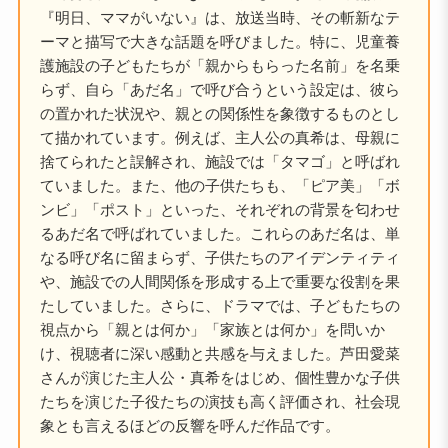
『明日、ママがいない』は、放送当時、その斬新なテ
ーマと描写で大きな話題を呼びました。特に、児童養
護施設の子どもたちが「親からもらった名前」を名乗
らず、自ら「あだ名」で呼び合うという設定は、彼ら
の置かれた状況や、親との関係性を象徴するものとし
て描かれています。例えば、主人公の真希は、母親に
捨てられたと誤解され、施設では「タマゴ」と呼ばれ
ていました。また、他の子供たちも、「ピア美」「ボ
ンビ」「ポスト」といった、それぞれの背景を匂わせ
るあだ名で呼ばれていました。これらのあだ名は、単
なる呼び名に留まらず、子供たちのアイデンティティ
や、施設での人間関係を形成する上で重要な役割を果
たしていました。さらに、ドラマでは、子どもたちの
視点から「親とは何か」「家族とは何か」を問いか
け、視聴者に深い感動と共感を与えました。芦田愛菜
さんが演じた主人公・真希をはじめ、個性豊かな子供
たちを演じた子役たちの演技も高く評価され、社会現
象とも言えるほどの反響を呼んだ作品です。