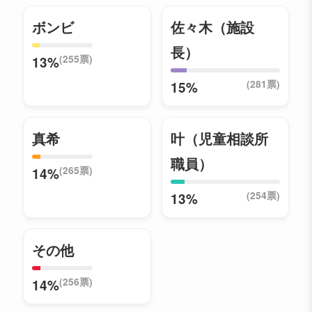
ボンビ
佐々木（施設
長）
(255票)
13%
(281票)
15%
真希
叶（児童相談所
職員）
(265票)
14%
(254票)
13%
その他
(256票)
14%