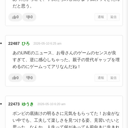
だと思う。
0
0
通報
返信
22487
ひろ
2026-05-10 6:25 am
あのLINEのニュース、お母さんのゲームのセンスが良
すぎて、逆に感心しちゃった。親子の世代ギャップを埋
めるのにゲームってアリなんだね！
0
0
通報
返信
22473
ゆうき
2026-05-10 6:20 am
ボンビの底抜けの明るさに元気をもらってた！お金がな
い中でも、工夫して楽しさを見つける姿、見習いたいと
思った。なんか、人生って何があっても前向きに生きれ