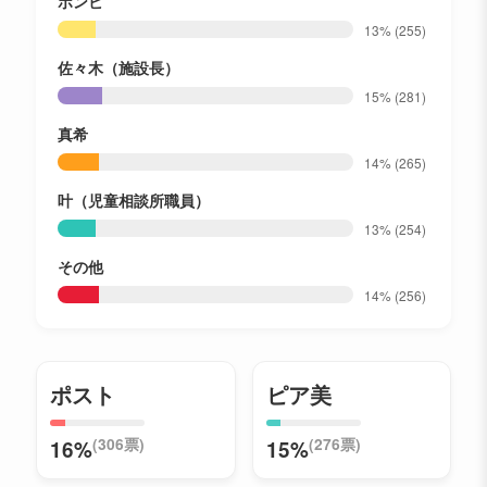
ボンビ
13%
(255)
佐々木（施設長）
15%
(281)
真希
14%
(265)
叶（児童相談所職員）
13%
(254)
その他
14%
(256)
ポスト
ピア美
(306票)
(276票)
16%
15%