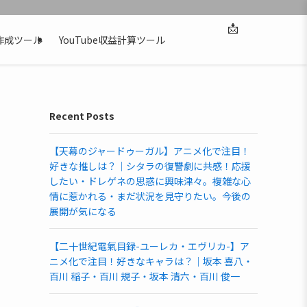
📩
作成ツール
YouTube収益計算ツール
Recent Posts
【天幕のジャードゥーガル】アニメ化で注目！
好きな推しは？｜シタラの復讐劇に共感！応援
したい・ドレゲネの思惑に興味津々。複雑な心
情に惹かれる・まだ状況を見守りたい。今後の
展開が気になる
【二十世紀電氣目録-ユーレカ・エヴリカ-】ア
ニメ化で注目！好きなキャラは？｜坂本 喜八・
百川 稲子・百川 規子・坂本 清六・百川 俊一