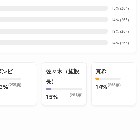
15%
(281)
14%
(265)
13%
(254)
14%
(256)
ボンビ
佐々木（施設
真希
長）
(255票)
(265票)
13%
14%
(281票)
15%