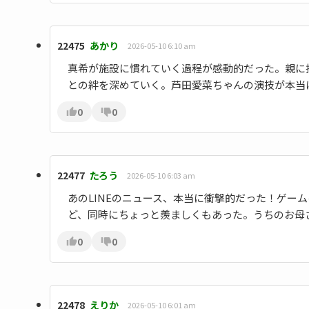
22475
あかり
2026-05-10 6:10 am
真希が施設に慣れていく過程が感動的だった。親に
との絆を深めていく。芦田愛菜ちゃんの演技が本当
0
0
22477
たろう
2026-05-10 6:03 am
あのLINEのニュース、本当に衝撃的だった！ゲー
ど、同時にちょっと羨ましくもあった。うちのお母
0
0
22478
えりか
2026-05-10 6:01 am