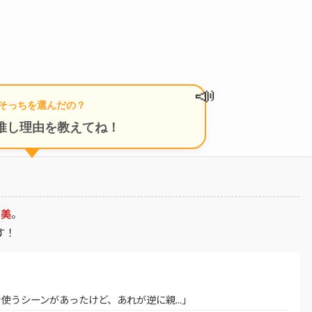
📣
そっちを選んだの？
推し理由を教えてね！
ア美
。
す！
うシーンがあったけど、あれが逆に親...」