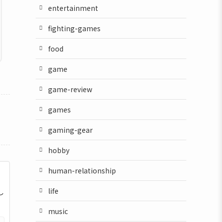
entertainment
fighting-games
food
game
game-review
games
gaming-gear
hobby
human-relationship
life
し
music