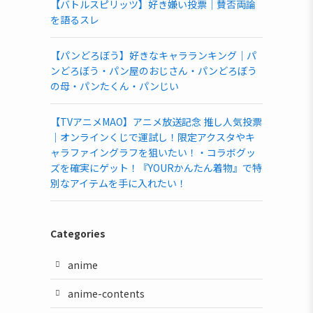
【バトルスピリッツ】好き嫌い投票｜賛否両論
を語るスレ
【パンどろぼう】好きなキャラランキング｜パ
ンどろぼう・パン屋のおじさん・パンどろぼう
の母・パンたくん・パンじい
【TVアニメMAO】アニメ放送記念 推し人気投票
｜オンラインくじで運試し！限定アクスタやキ
ャラファイングラフを狙いたい！・コラボグッ
ズを確実にゲット！『YOURかんたん着物』で特
別なアイテムを手に入れたい！
Categories
anime
anime-contents