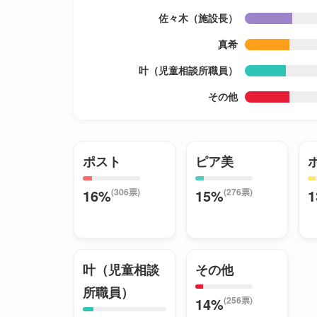
佐々木（施設長）
真希
叶（児童相談所職員）
その他
ポスト
ピア美
(306票)
(276票)
16%
15%
叶（児童相談
その他
所職員）
(256票)
14%