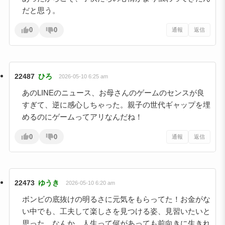
だと思う。
0
0
通報
返信
22487
ひろ
2026-05-10 6:25 am
あのLINEのニュース、お母さんのゲームのセンスが良
すぎて、逆に感心しちゃった。親子の世代ギャップを埋
めるのにゲームってアリなんだね！
0
0
通報
返信
22473
ゆうき
2026-05-10 6:20 am
ボンビの底抜けの明るさに元気をもらってた！お金がな
い中でも、工夫して楽しさを見つける姿、見習いたいと
思った。なんか、人生って何があっても前向きに生きれ