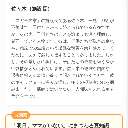
佐々木（施設長）
「コガモの家」の施設長である佐々木。一見、風貌が
不気味で、子供たちからは恐れられている存在です
が、その実、子供たちのことを誰よりも深く理解し、
見守っている人物です。彼は、子供たちが親との別れ
や、施設での生活という過酷な現実を乗り越えていく
ために、あえて厳しく接することもありました。しか
し、その厳しさの奥には、子供たちの成長を願う温か
い愛情が込められています。佐々木の複雑な内面や、
過去に抱える事情が徐々に明かされていくことで、彼
のキャラクターに深みが増し、多くの視聴者の心を掴
みました。一筋縄ではいかない、人間味あふれるキャ
ラクターです。
豆知識
「明日、ママがいない」にまつわる豆知識