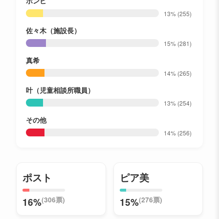
ボンビ
13%
(255)
佐々木（施設長）
15%
(281)
真希
14%
(265)
叶（児童相談所職員）
13%
(254)
その他
14%
(256)
ポスト
ピア美
(306票)
(276票)
16%
15%