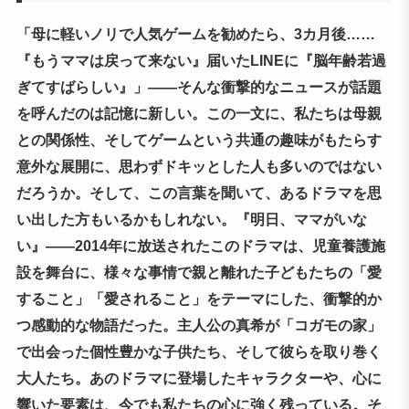
「母に軽いノリで人気ゲームを勧めたら、3カ月後……
『もうママは戻って来ない』届いたLINEに『脳年齢若過
ぎてすばらしい』」――そんな衝撃的なニュースが話題
を呼んだのは記憶に新しい。この一文に、私たちは母親
との関係性、そしてゲームという共通の趣味がもたらす
意外な展開に、思わずドキッとした人も多いのではない
だろうか。そして、この言葉を聞いて、あるドラマを思
い出した方もいるかもしれない。『明日、ママがいな
い』――2014年に放送されたこのドラマは、児童養護施
設を舞台に、様々な事情で親と離れた子どもたちの「愛
すること」「愛されること」をテーマにした、衝撃的か
つ感動的な物語だった。主人公の真希が「コガモの家」
で出会った個性豊かな子供たち、そして彼らを取り巻く
大人たち。あのドラマに登場したキャラクターや、心に
響いた要素は、今でも私たちの心に強く残っている。そ