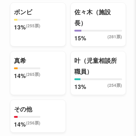
ボンビ
佐々木（施設
長）
(255票)
13%
(281票)
15%
真希
叶（児童相談所
職員）
(265票)
14%
(254票)
13%
その他
(256票)
14%