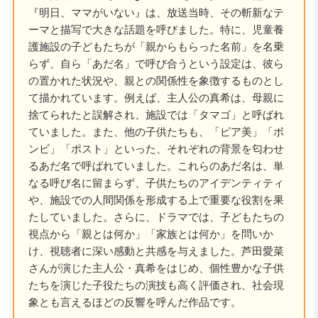
『明日、ママがいない』は、放送当時、その斬新なテ
ーマと描写で大きな話題を呼びました。特に、児童養
護施設の子どもたちが「親からもらった名前」を名乗
らず、自ら「あだ名」で呼び合うという設定は、彼ら
の置かれた状況や、親との関係性を象徴するものとし
て描かれています。例えば、主人公の真希は、母親に
捨てられたと誤解され、施設では「タマゴ」と呼ばれ
ていました。また、他の子供たちも、「ピア美」「ボ
ンビ」「ポスト」といった、それぞれの背景を匂わせ
るあだ名で呼ばれていました。これらのあだ名は、単
なる呼び名に留まらず、子供たちのアイデンティティ
や、施設での人間関係を形成する上で重要な役割を果
たしていました。さらに、ドラマでは、子どもたちの
視点から「親とは何か」「家族とは何か」を問いか
け、視聴者に深い感動と共感を与えました。芦田愛菜
さんが演じた主人公・真希をはじめ、個性豊かな子供
たちを演じた子役たちの演技も高く評価され、社会現
象とも言えるほどの反響を呼んだ作品です。