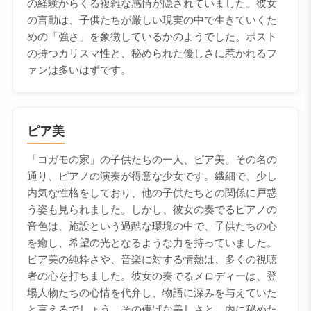
の経験からくる複雑な感情が隠されていました。彼女
の言動は、子供たちが厳しい現実の中で生きていくた
めの「強さ」を象徴しているかのようでした。ポスト
の持つカリスマ性と、秘められた優しさに惹かれるフ
ァンは多いはずです。
ピア美
「コガモの家」の子供たちの一人、ピア美。その名の
通り、ピアノの演奏が得意な少女です。繊細で、少し
内気な性格をしており、他の子供たちとの関係に戸惑
う姿も見られました。しかし、彼女の奏でるピアノの
音色は、施設という過酷な環境の中で、子供たちの心
を癒し、希望の光となるような力を持っていました。
ピア美の純粋さや、音楽に対する情熱は、多くの視聴
者の心を打ちました。彼女の奏でるメロディーは、登
場人物たちの心情を代弁し、物語に深みを与えていた
と言えるでしょう。その儚げな美しさと、内に秘めた