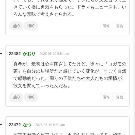
きていく姿に勇気をもらった。ドラマもニュースも、い
ろんな意味で考えさせられる。
0
0
通報
返信
22482
かおり
2026-05-10 5:54 am
真希が、最初は心を閉ざしてたけど、徐々に「コガモの
家」を自分の居場所だと感じていく変化が、すごく自然
で感動的だった。周りの子供たちや大人たちの愛情が、
彼女を変えていったんだね。
0
0
通報
返信
22472
なつ
2026-05-10 5:50 am
ピア美が弾くピアノの曲、今でも耳に残ってる。施設っ