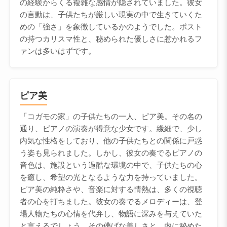
の経験からくる複雑な感情が隠されていました。彼女
の言動は、子供たちが厳しい現実の中で生きていくた
めの「強さ」を象徴しているかのようでした。ポスト
の持つカリスマ性と、秘められた優しさに惹かれるフ
ァンは多いはずです。
ピア美
「コガモの家」の子供たちの一人、ピア美。その名の
通り、ピアノの演奏が得意な少女です。繊細で、少し
内気な性格をしており、他の子供たちとの関係に戸惑
う姿も見られました。しかし、彼女の奏でるピアノの
音色は、施設という過酷な環境の中で、子供たちの心
を癒し、希望の光となるような力を持っていました。
ピア美の純粋さや、音楽に対する情熱は、多くの視聴
者の心を打ちました。彼女の奏でるメロディーは、登
場人物たちの心情を代弁し、物語に深みを与えていた
と言えるでしょう。その儚げな美しさと、内に秘めた