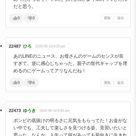
だと思う。
0
0
通報
返信
22487
ひろ
2026-05-10 6:25 am
あのLINEのニュース、お母さんのゲームのセンスが良
すぎて、逆に感心しちゃった。親子の世代ギャップを埋
めるのにゲームってアリなんだね！
0
0
通報
返信
22473
ゆうき
2026-05-10 6:20 am
ボンビの底抜けの明るさに元気をもらってた！お金がな
い中でも、工夫して楽しさを見つける姿、見習いたいと
思った。なんか、人生って何があっても前向きに生きれ