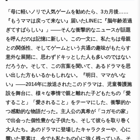
「母に軽いノリで人気ゲームを勧めたら、3カ月後……
『もうママは戻って来ない』届いたLINEに『脳年齢若過
ぎてすばらしい』」――そんな衝撃的なニュースが話題
を呼んだのは記憶に新しい。この一文に、私たちは母親
との関係性、そしてゲームという共通の趣味がもたらす
意外な展開に、思わずドキッとした人も多いのではない
だろうか。そして、この言葉を聞いて、あるドラマを思
い出した方もいるかもしれない。『明日、ママがいな
い』――2014年に放送されたこのドラマは、児童養護施
設を舞台に、様々な事情で親と離れた子どもたちの「愛
すること」「愛されること」をテーマにした、衝撃的か
つ感動的な物語だった。主人公の真希が「コガモの家」
で出会った個性豊かな子供たち、そして彼らを取り巻く
大人たち。あのドラマに登場したキャラクターや、心に
響いた要素は、今でも私たちの心に強く残っている。そ