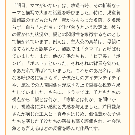
『明日、ママがいない』は、放送当時、その斬新なテ
ーマと描写で大きな話題を呼びました。特に、児童養
護施設の子どもたちが「親からもらった名前」を名乗
らず、自ら「あだ名」で呼び合うという設定は、彼ら
の置かれた状況や、親との関係性を象徴するものとし
て描かれています。例えば、主人公の真希は、母親に
捨てられたと誤解され、施設では「タマゴ」と呼ばれ
ていました。また、他の子供たちも、「ピア美」「ボ
ンビ」「ポスト」といった、それぞれの背景を匂わせ
るあだ名で呼ばれていました。これらのあだ名は、単
なる呼び名に留まらず、子供たちのアイデンティティ
や、施設での人間関係を形成する上で重要な役割を果
たしていました。さらに、ドラマでは、子どもたちの
視点から「親とは何か」「家族とは何か」を問いか
け、視聴者に深い感動と共感を与えました。芦田愛菜
さんが演じた主人公・真希をはじめ、個性豊かな子供
たちを演じた子役たちの演技も高く評価され、社会現
象とも言えるほどの反響を呼んだ作品です。