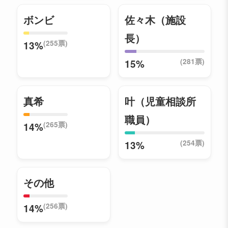
ボンビ
佐々木（施設
長）
(255票)
13%
(281票)
15%
真希
叶（児童相談所
職員）
(265票)
14%
(254票)
13%
その他
(256票)
14%