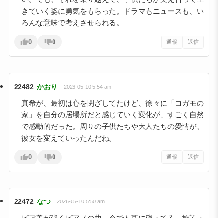
きていく姿に勇気をもらった。ドラマもニュースも、い
ろんな意味で考えさせられる。
0
0
通報
返信
22482
かおり
2026-05-10 5:54 am
真希が、最初は心を閉ざしてたけど、徐々に「コガモの
家」を自分の居場所だと感じていく変化が、すごく自然
で感動的だった。周りの子供たちや大人たちの愛情が、
彼女を変えていったんだね。
0
0
通報
返信
22472
なつ
2026-05-10 5:50 am
ピア美が弾くピアノの曲、今でも耳に残ってる。施設っ