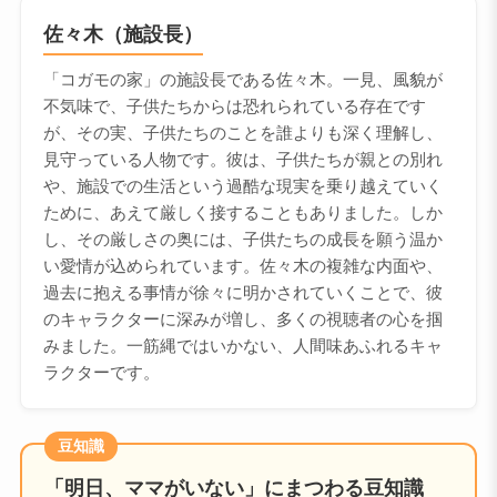
佐々木（施設長）
「コガモの家」の施設長である佐々木。一見、風貌が
不気味で、子供たちからは恐れられている存在です
が、その実、子供たちのことを誰よりも深く理解し、
見守っている人物です。彼は、子供たちが親との別れ
や、施設での生活という過酷な現実を乗り越えていく
ために、あえて厳しく接することもありました。しか
し、その厳しさの奥には、子供たちの成長を願う温か
い愛情が込められています。佐々木の複雑な内面や、
過去に抱える事情が徐々に明かされていくことで、彼
のキャラクターに深みが増し、多くの視聴者の心を掴
みました。一筋縄ではいかない、人間味あふれるキャ
ラクターです。
豆知識
「明日、ママがいない」にまつわる豆知識