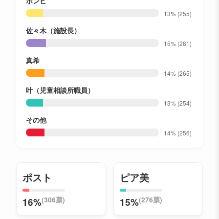
ボンビ
13%
(255)
佐々木（施設長）
15%
(281)
真希
14%
(265)
叶（児童相談所職員）
13%
(254)
その他
14%
(256)
ポスト
ピア美
(306票)
(276票)
16%
15%